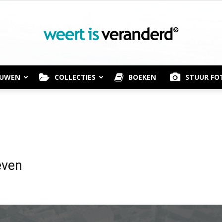
OUWEN
COLLECTIES
BOEKEN
STUUR FO
Weert
is
even
Veranderd