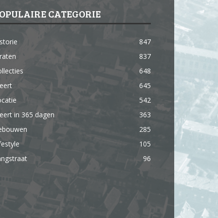
OPULAIRE CATEGORIE
storie
847
raten
837
llecties
648
eert
645
catie
542
ert in 365 dagen
363
ebouwen
285
festyle
105
ngstraat
96