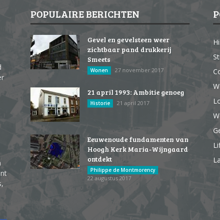
POPULAIRE BERICHTEN
P
Gevel en gevelsteen weer
Hi
zichtbaar pand drukkerij
St
Smeets
d
27 november 2017
Wonen
Co
er
W
21 april 1993: Ambitie genoeg
Lo
21 april 2017
Historie
We
G
Eeuwenoude fundamenten van
Li
Hoogh Kerk Maria-Wijngaard
ontdekt
La
n
Philippe de Montmorency
ent
22 augustus 2017
s,