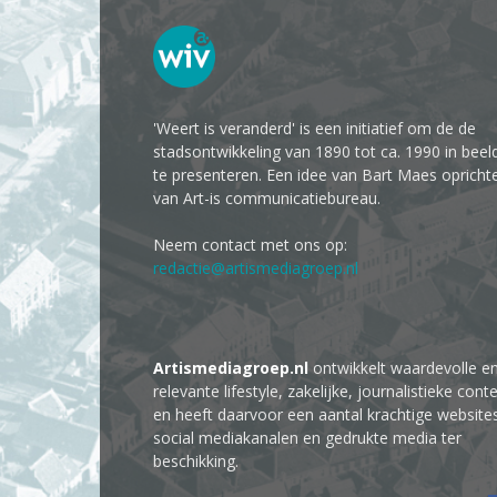
'Weert is veranderd' is een initiatief om de de
stadsontwikkeling van 1890 tot ca. 1990 in beel
te presenteren. Een idee van Bart Maes opricht
van Art-is communicatiebureau.
Neem contact met ons op:
redactie@artismediagroep.nl
Artismediagroep.nl
ontwikkelt waardevolle e
relevante lifestyle, zakelijke, journalistieke cont
en heeft daarvoor een aantal krachtige website
social mediakanalen en gedrukte media ter
beschikking.