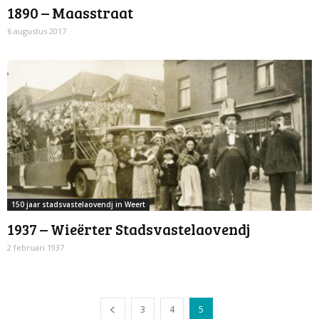
1890 – Maasstraat
6 augustus 2017
150 jaar stadsvastelaovendj in Weert
1937 – Wieërter Stadsvastelaovendj
2 februari 1937
3
4
5