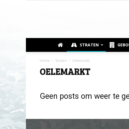
STRATEN
GEB
Home
Straten
Oelemarkt
OELEMARKT
Geen posts om weer te g