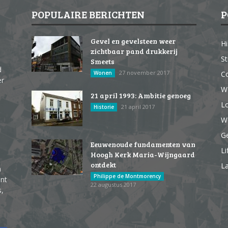
POPULAIRE BERICHTEN
P
Gevel en gevelsteen weer
Hi
zichtbaar pand drukkerij
St
Smeets
d
27 november 2017
Wonen
Co
er
W
21 april 1993: Ambitie genoeg
Lo
21 april 2017
Historie
We
G
Eeuwenoude fundamenten van
Li
Hoogh Kerk Maria-Wijngaard
ontdekt
La
n
Philippe de Montmorency
ent
22 augustus 2017
s,