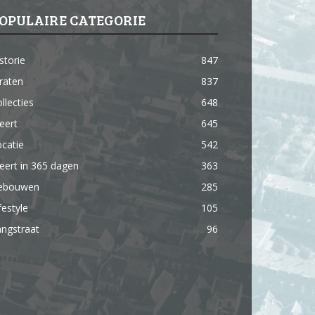
OPULAIRE CATEGORIE
storie
847
raten
837
llecties
648
eert
645
catie
542
ert in 365 dagen
363
ebouwen
285
festyle
105
ngstraat
96