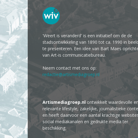
'Weert is veranderd' is een initiatief om de de
stadsontwikkeling van 1890 tot ca. 1990 in beel
te presenteren. Een idee van Bart Maes opricht
van Art-is communicatiebureau.
Neem contact met ons op:
redactie@artismediagroep.nl
Artismediagroep.nl
ontwikkelt waardevolle e
relevante lifestyle, zakelijke, journalistieke cont
en heeft daarvoor een aantal krachtige website
social mediakanalen en gedrukte media ter
beschikking.