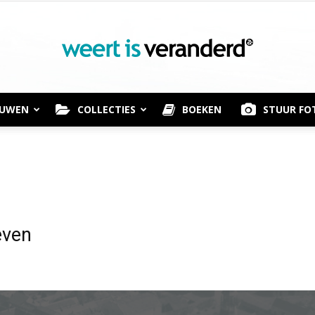
OUWEN
COLLECTIES
BOEKEN
STUUR FO
Weert
is
even
Veranderd