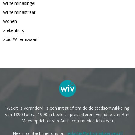
Wilhelminasingel
Wilhelminastraat
Wonen
Ziekenhuis
Zuid-Willemsvaart
'Weert is veranderd' is een initiatief om de de stadsontwikkeling
van 1890 tot ca. 1990 in beeld te presenteren. Een idee van Bart
Maes oprichter van Art-is communicatiebureau.
Neem contact met ons op:
redactie@artismediagroep.nl