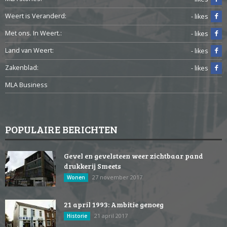
Weert is Veranderd:
- likes
Met ons. In Weert.:
- likes
Land van Weert:
- likes
Zakenblad:
- likes
MLA Business
POPULAIRE BERICHTEN
Gevel en gevelsteen weer zichtbaar pand
drukkerij Smeets
27 november 2017
Wonen
21 april 1993: Ambitie genoeg
21 april 2017
Historie