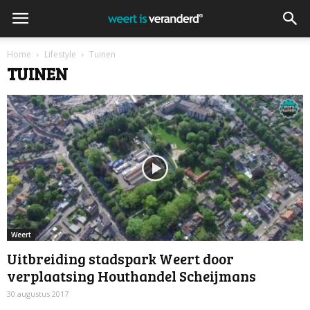
Home
Lifestyle
Tuinen
TUINEN
Weert
Uitbreiding stadspark Weert door
verplaatsing Houthandel Scheijmans
30 augustus 2017