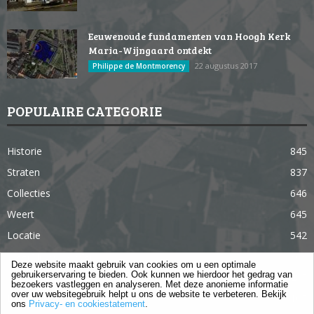
Eeuwenoude fundamenten van Hoogh Kerk
Maria-Wijngaard ontdekt
22 augustus 2017
Philippe de Montmorency
POPULAIRE CATEGORIE
Historie
845
Straten
837
Collecties
646
Weert
645
Locatie
542
Weert in 365 dagen
363
Deze website maakt gebruik van cookies om u een optimale
gebruikerservaring te bieden. Ook kunnen we hierdoor het gedrag van
Gebouwen
285
bezoekers vastleggen en analyseren. Met deze anonieme informatie
over uw websitegebruik helpt u ons de website te verbeteren. Bekijk
Lifestyle
105
ons
Privacy- en cookiestatement
.