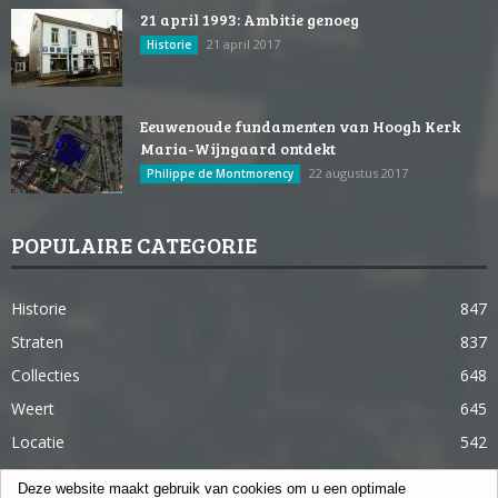
21 april 1993: Ambitie genoeg
21 april 2017
Historie
Eeuwenoude fundamenten van Hoogh Kerk
Maria-Wijngaard ontdekt
22 augustus 2017
Philippe de Montmorency
POPULAIRE CATEGORIE
Historie
847
Straten
837
Collecties
648
Weert
645
Locatie
542
Weert in 365 dagen
363
Deze website maakt gebruik van cookies om u een optimale