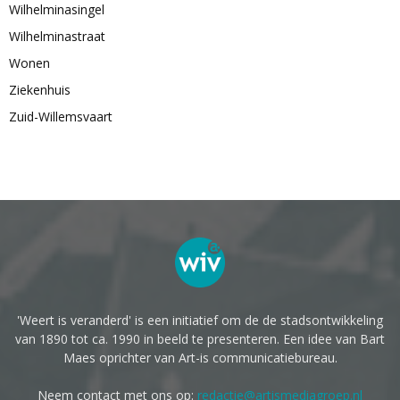
Wilhelminasingel
Wilhelminastraat
Wonen
Ziekenhuis
Zuid-Willemsvaart
'Weert is veranderd' is een initiatief om de de stadsontwikkeling
van 1890 tot ca. 1990 in beeld te presenteren. Een idee van Bart
Maes oprichter van Art-is communicatiebureau.
Neem contact met ons op:
redactie@artismediagroep.nl