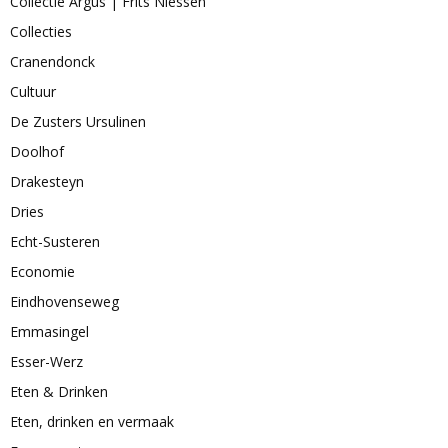
Collectie Argus | Frits Niessen
Collecties
Cranendonck
Cultuur
De Zusters Ursulinen
Doolhof
Drakesteyn
Dries
Echt-Susteren
Economie
Eindhovenseweg
Emmasingel
Esser-Werz
Eten & Drinken
Eten, drinken en vermaak