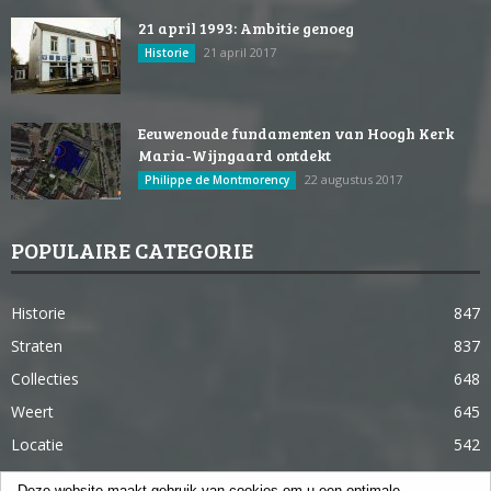
21 april 1993: Ambitie genoeg
21 april 2017
Historie
Eeuwenoude fundamenten van Hoogh Kerk
Maria-Wijngaard ontdekt
22 augustus 2017
Philippe de Montmorency
POPULAIRE CATEGORIE
Historie
847
Straten
837
Collecties
648
Weert
645
Locatie
542
Weert in 365 dagen
363
Deze website maakt gebruik van cookies om u een optimale