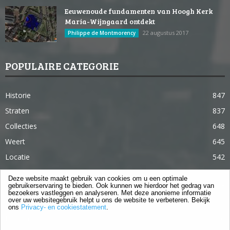
Eeuwenoude fundamenten van Hoogh Kerk
Maria-Wijngaard ontdekt
22 augustus 2017
Philippe de Montmorency
POPULAIRE CATEGORIE
Historie
847
Straten
837
Collecties
648
Weert
645
Locatie
542
Weert in 365 dagen
363
Deze website maakt gebruik van cookies om u een optimale
gebruikerservaring te bieden. Ook kunnen we hierdoor het gedrag van
Gebouwen
285
bezoekers vastleggen en analyseren. Met deze anonieme informatie
over uw websitegebruik helpt u ons de website te verbeteren. Bekijk
Lifestyle
105
ons
Privacy- en cookiestatement
.
Langstraat
96