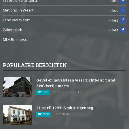
Weert is Veranderd:
- likes
Met ons. In Weert.:
- likes
Land van Weert:
- likes
Zakenblad:
- likes
MLA Business
POPULAIRE BERICHTEN
Gevel en gevelsteen weer zichtbaar pand
drukkerij Smeets
27 november 2017
Wonen
21 april 1993: Ambitie genoeg
21 april 2017
Historie