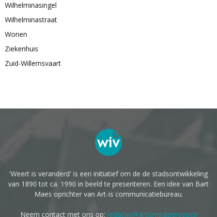
Wilhelminasingel
Wilhelminastraat
Wonen
Ziekenhuis
Zuid-Willemsvaart
'Weert is veranderd' is een initiatief om de de stadsontwikkeling
van 1890 tot ca. 1990 in beeld te presenteren. Een idee van Bart
Maes oprichter van Art-is communicatiebureau.
Neem contact met ons op:
redactie@artismediagroep.nl