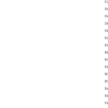
Cu
De
D
D
Dr
Ec
E
E
E
E
Et
Et
E
Ex
F