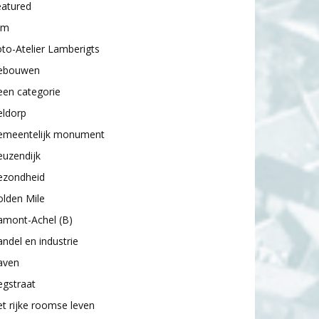
eatured
lm
to-Atelier Lamberigts
ebouwen
een categorie
eldorp
emeentelijk monument
euzendijk
ezondheid
lden Mile
amont-Achel (B)
ndel en industrie
aven
egstraat
t rijke roomse leven