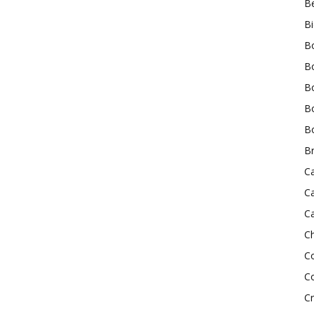
Be
Bi
Bo
B
B
B
B
Br
C
Ca
Ca
Ch
Co
Co
C