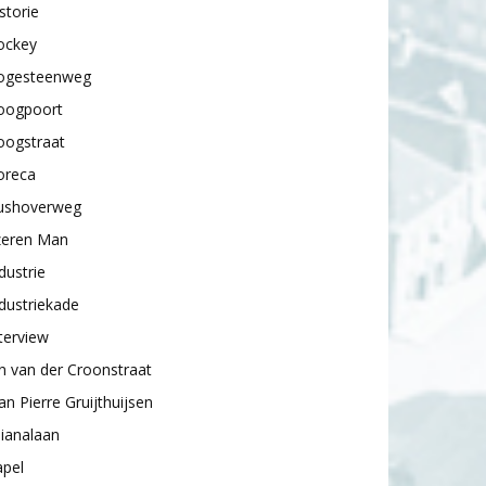
storie
ockey
ogesteenweg
oogpoort
oogstraat
oreca
ushoverweg
zeren Man
dustrie
dustriekade
terview
n van der Croonstraat
an Pierre Gruijthuijsen
lianalaan
apel