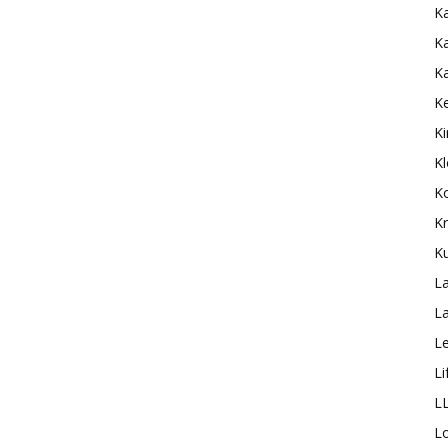
Ka
Ka
K
K
Ki
Kl
K
K
K
L
La
L
Li
L
Lo