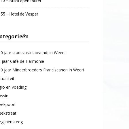
13 – Buick open tourer
55 – Hotel de Vesper
ategorieën
0 jaar stadsvastelaovendj in Weert
 jaar Café de Harmonie
0 jaar Minderbroeders Franciscanen in Weert
tualiteit
gro en voeding
assin
eekpoort
eekstraat
egijnensteeg