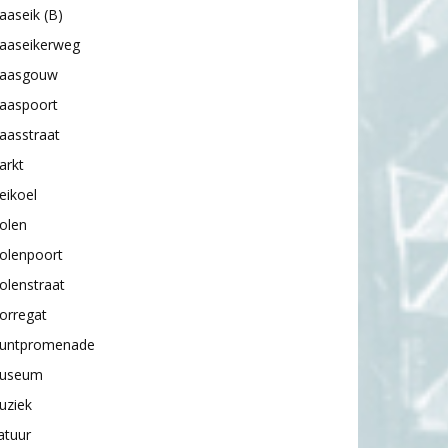
aseik (B)
aaseikerweg
aasgouw
aaspoort
aasstraat
arkt
eikoel
olen
olenpoort
olenstraat
orregat
untpromenade
useum
uziek
atuur