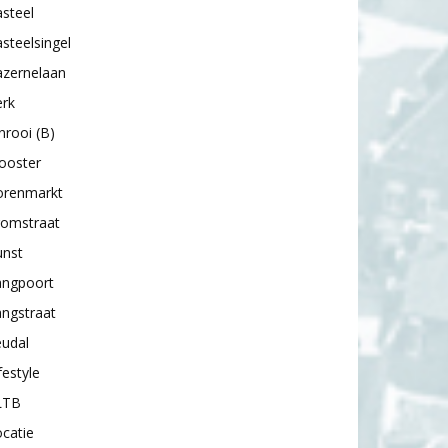
steel
steelsingel
azernelaan
erk
nrooi (B)
ooster
orenmarkt
romstraat
unst
angpoort
ngstraat
eudal
festyle
LTB
catie