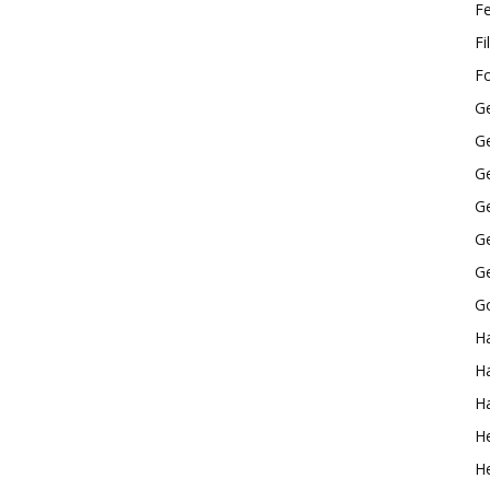
F
Fi
Fo
G
G
G
G
G
G
Go
H
Ha
H
H
He