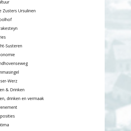
ltuur
 Zusters Ursulinen
oolhof
rakesteyn
ies
ht-Susteren
conomie
indhovenseweg
mmasingel
sser-Werz
en & Drinken
en, drinken en vermaak
venement
posities
atima