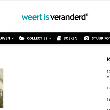
OUWEN
COLLECTIES
BOEKEN
STUUR FO
Weert
M
19
is
M
19
19
Veranderd