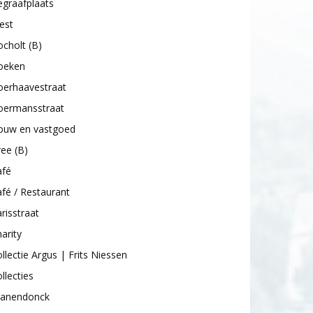
graafplaats
est
cholt (B)
oeken
oerhaavestraat
oermansstraat
ouw en vastgoed
ee (B)
afé
fé / Restaurant
risstraat
arity
llectie Argus | Frits Niessen
llecties
ranendonck