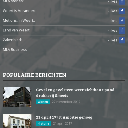
MLA stories:
- likes
Weert is Veranderd:
- likes
Met ons. In Weert.:
- likes
Land van Weert:
- likes
Zakenblad:
- likes
MLA Business
POPULAIRE BERICHTEN
Gevel en gevelsteen weer zichtbaar pand
drukkerij Smeets
27 november 2017
Wonen
21 april 1993: Ambitie genoeg
21 april 2017
Historie