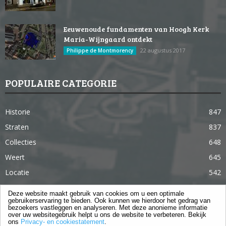
Eeuwenoude fundamenten van Hoogh Kerk
Maria-Wijngaard ontdekt
22 augustus 2017
Philippe de Montmorency
POPULAIRE CATEGORIE
Historie
847
Straten
837
Collecties
648
Weert
645
Locatie
542
Weert in 365 dagen
363
Deze website maakt gebruik van cookies om u een optimale
gebruikerservaring te bieden. Ook kunnen we hierdoor het gedrag van
Gebouwen
285
bezoekers vastleggen en analyseren. Met deze anonieme informatie
over uw websitegebruik helpt u ons de website te verbeteren. Bekijk
Lifestyle
105
ons
Privacy- en cookiestatement
.