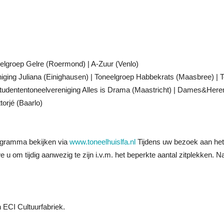
elgroep Gelre (Roermond) | A-Zuur (Venlo)
niging Juliana (Einighausen) | Toneelgroep Habbekrats (Maasbree) | 
 Studententoneelvereniging Alles is Drama (Maastricht) | Dames&Here
orjé (Baarlo)
rogramma bekijken via
www.toneelhuislfa.nl
Tijdens uw bezoek aan het 
 u om tijdig aanwezig te zijn i.v.m. het beperkte aantal zitplekken. 
 ECI Cultuurfabriek.