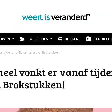
OUWEN
COLLECTIES
BOEKEN
STUUR FO
Weert
af tijdens het Eenakterfestival Brokstukken!
neel vonkt er vanaf tijd
is
l Brokstukken!
Veranderd