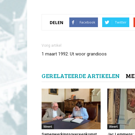
DELEN
Facebook
Twitter
Vorig artikel
1 maart 1992: Ut woor grandioos
GERELATEERDE ARTIKELEN
ME
Weert
Weert
Samenwerkingsovereenkomst
Jac Lemmens;