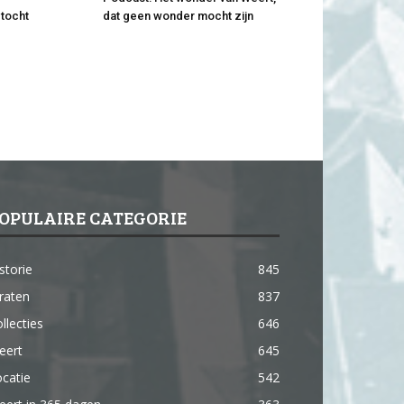
tocht
dat geen wonder mocht zijn
OPULAIRE CATEGORIE
storie
845
raten
837
llecties
646
eert
645
catie
542