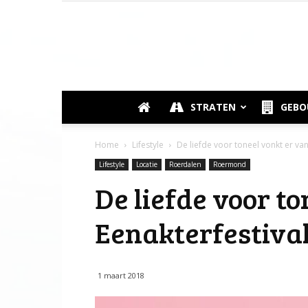
STRATEN
GEB
Home
Lifestyle
De liefde voor toneel vonkt er van
Lifestyle
Locatie
Roerdalen
Roermond
De liefde voor to
Eenakterfestiva
1 maart 2018