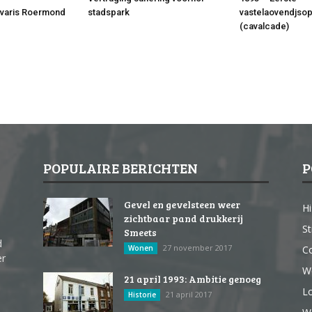
varis Roermond
stadspark
vastelaovendjsop
(cavalcade)
POPULAIRE BERICHTEN
P
Gevel en gevelsteen weer
Hi
zichtbaar pand drukkerij
St
Smeets
d
27 november 2017
Wonen
Co
er
W
21 april 1993: Ambitie genoeg
Lo
21 april 2017
Historie