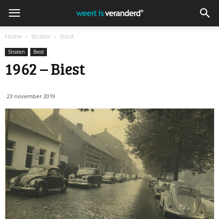
Home
Straten
Biest
Straten
Biest
1962 – Biest
23 november 2019