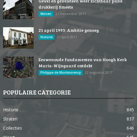
Gevel en gevelsteen weer zichtbaar pand
drukkerij Smeets
27 november 2017
Wonen
21 april 1993: Ambitie genoeg
21 april 2017
Historie
Eeuwenoude fundamenten van Hoogh Kerk
Maria-Wijngaard ontdekt
22 augustus 2017
Philippe de Montmorency
POPULAIRE CATEGORIE
Historie
845
Straten
837
Collecties
646