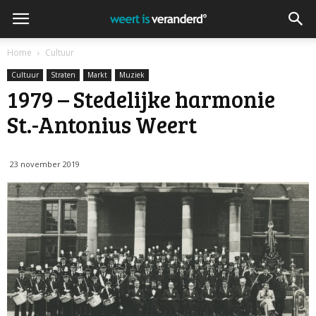
Home
Cultuur
Cultuur
Straten
Markt
Muziek
1979 – Stedelijke harmonie
St.-Antonius Weert
23 november 2019