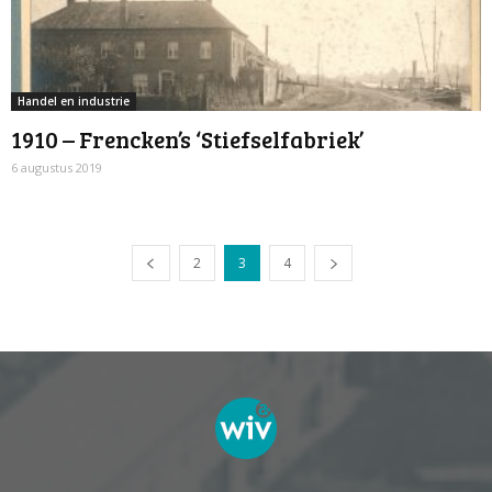
Handel en industrie
1910 – Frencken’s ‘Stiefselfabriek’
6 augustus 2019
2
3
4