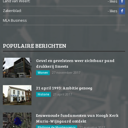
Land van Weert:
- likes
Zakenblad:
- likes
MLA Business
POPULAIRE BERICHTEN
Gevel en gevelsteen weer zichtbaar pand
drukkerij Smeets
27 november 2017
Wonen
21 april 1993: Ambitie genoeg
21 april 2017
Historie
Eeuwenoude fundamenten van Hoogh Kerk
Maria-Wijngaard ontdekt
22 augustus 2017
Philippe de Montmorency