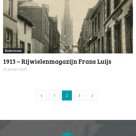
Beekstraat
1913 – Rijwielenmagazijn Frans Luijs
25 januari 2020
1
2
3