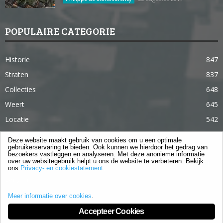
POPULAIRE CATEGORIE
Historie
847
Straten
837
Collecties
648
Weert
645
Locatie
542
Weert in 365 dagen
363
Deze website maakt gebruik van cookies om u een optimale
gebruikerservaring te bieden. Ook kunnen we hierdoor het gedrag van
Gebouwen
285
bezoekers vastleggen en analyseren. Met deze anonieme informatie
over uw websitegebruik helpt u ons de website te verbeteren. Bekijk
Lifestyle
105
ons
Privacy- en cookiestatement
.
Langstraat
96
Meer informatie over cookies
.
Accepteer Cookies