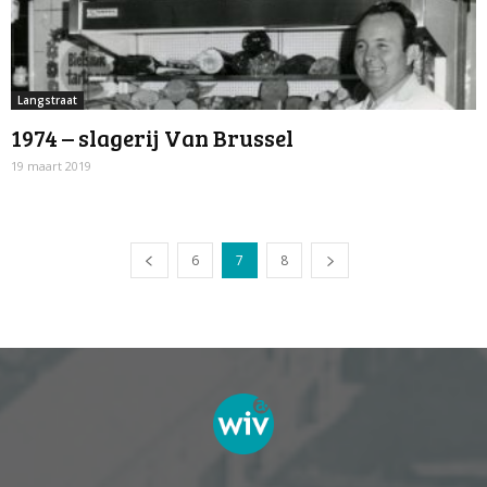
Langstraat
1974 – slagerij Van Brussel
19 maart 2019
6
7
8