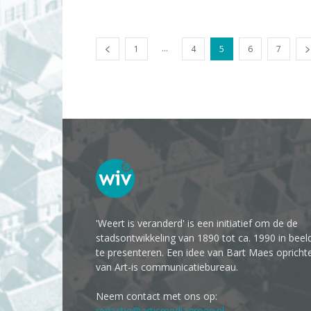
...
1
4
5
6
7
'Weert is veranderd' is een initiatief om de de
stadsontwikkeling van 1890 tot ca. 1990 in beel
te presenteren. Een idee van Bart Maes opricht
van Art-is communicatiebureau.
Neem contact met ons op:
redactie@artismediagroep.nl