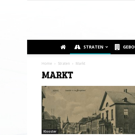
STRATEN
GEB
Home
Straten
Markt
MARKT
Klooster