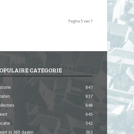
Pagina 5 van 7
OPULAIRE CATEGORIE
storie
847
raten
837
llecties
648
eert
645
catie
542
ert in 365 dagen
363