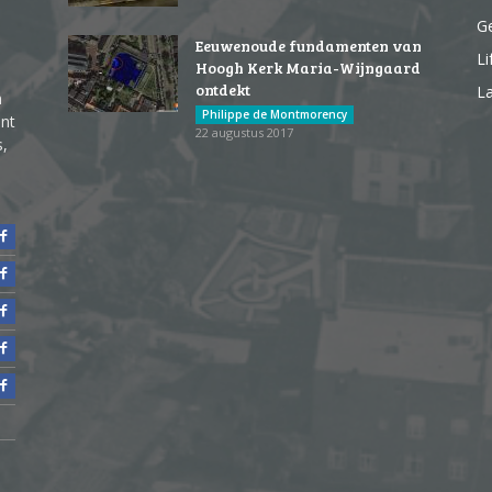
G
Eeuwenoude fundamenten van
Li
Hoogh Kerk Maria-Wijngaard
ontdekt
La
n
Philippe de Montmorency
ent
22 augustus 2017
s,