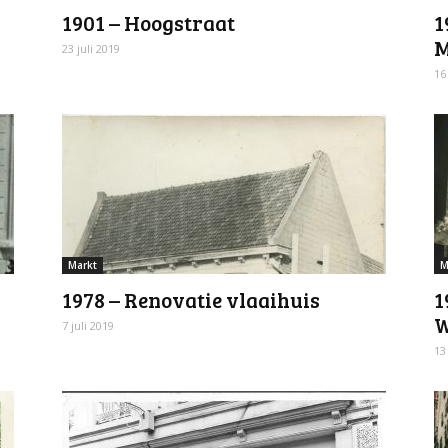
1901 – Hoogstraat
1
M
23 juli 2019
16
Markt
M
1978 – Renovatie vlaaihuis
1
W
7 juli 2019
13