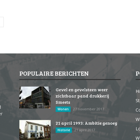
POPULAIRE BERICHTEN
P
Gevel en gevelsteen weer
Hi
zichtbaar pand drukkerij
St
Smeets
d
27 november 2017
Wonen
Co
er
W
21 april 1993: Ambitie genoeg
Lo
21 april 2017
Historie
We