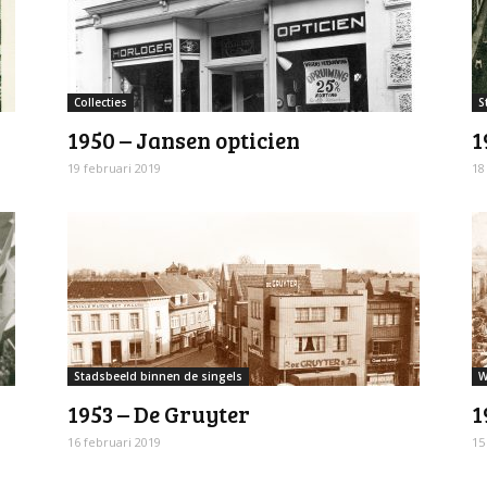
Collecties
S
1950 – Jansen opticien
1
19 februari 2019
18
Stadsbeeld binnen de singels
W
1953 – De Gruyter
1
16 februari 2019
15