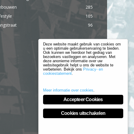
ebouwen
285
festyle
105
ngstraat
96
Deze website maakt gebruik van cookies om
u een optimale gebruikerservaring te bieden.
Ook kunnen we hierdoor het gedrag van
bezoekers vastleggen en analyseren. Met
deze anonieme informatie over uw
websitegebruik helpt u ons de website te
verbeteren. Bekijk ons
Privacy- en
cookiestatement
.
Meer informatie over cookies
.
Accepteer Cookies
Cookies uitschakelen