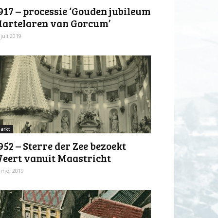
917 – processie ‘Gouden jubileum
artelaren van Gorcum’
 juli 2019
arkt
952 – Sterre der Zee bezoekt
eert vanuit Maastricht
 mei 2019