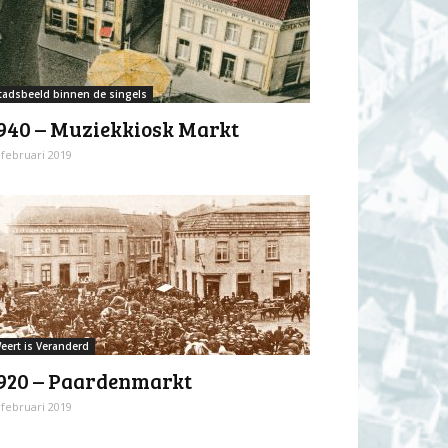
tadsbeeld binnen de singels
940 – Muziekkiosk Markt
 februari 2019
eert is Veranderd
920 – Paardenmarkt
 februari 2019