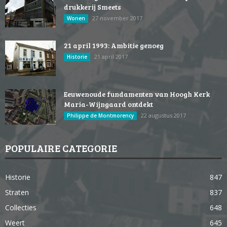
drukkerij Smeets
27 november 2017
Wonen
21 april 1993: Ambitie genoeg
21 april 2017
Historie
Eeuwenoude fundamenten van Hoogh Kerk
Maria-Wijngaard ontdekt
22 augustus 2017
Philippe de Montmorency
POPULAIRE CATEGORIE
Historie
847
Straten
837
Collecties
648
Weert
645