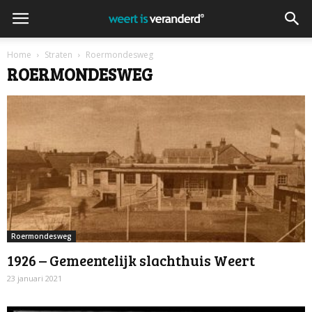
Home
Straten
Roermondesweg
ROERMONDESWEG
Roermondesweg
1926 – Gemeentelijk slachthuis Weert
23 januari 2021