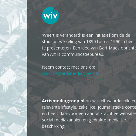
'Weert is veranderd' is een initiatief om de de
stadsontwikkeling van 1890 tot ca. 1990 in beel
te presenteren. Een idee van Bart Maes opricht
van Art-is communicatiebureau.
Neem contact met ons op:
redactie@artismediagroep.nl
Artismediagroep.nl
ontwikkelt waardevolle e
relevante lifestyle, zakelijke, journalistieke cont
en heeft daarvoor een aantal krachtige website
social mediakanalen en gedrukte media ter
beschikking.