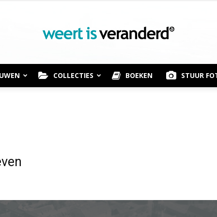
OUWEN
COLLECTIES
BOEKEN
STUUR FO
Weert
is
even
Veranderd