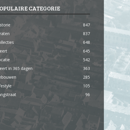
OPULAIRE CATEGORIE
storie
847
raten
837
llecties
648
eert
645
catie
542
ert in 365 dagen
363
ebouwen
285
festyle
105
ngstraat
96