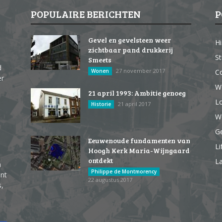
POPULAIRE BERICHTEN
P
Gevel en gevelsteen weer
Hi
zichtbaar pand drukkerij
St
Smeets
d
27 november 2017
Wonen
Co
er
W
21 april 1993: Ambitie genoeg
Lo
21 april 2017
Historie
We
G
Eeuwenoude fundamenten van
Li
Hoogh Kerk Maria-Wijngaard
ontdekt
La
n
Philippe de Montmorency
ent
22 augustus 2017
s,