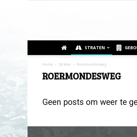
STRATEN
GEB
Home
Straten
Roermondesweg
ROERMONDESWEG
Geen posts om weer te g