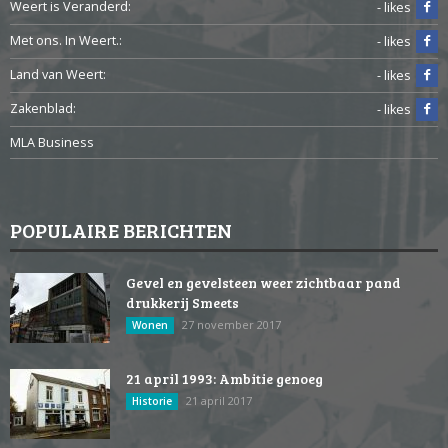
Weert is Veranderd:
- likes
Met ons. In Weert.:
- likes
Land van Weert:
- likes
Zakenblad:
- likes
MLA Business
POPULAIRE BERICHTEN
Gevel en gevelsteen weer zichtbaar pand
drukkerij Smeets
27 november 2017
Wonen
21 april 1993: Ambitie genoeg
21 april 2017
Historie