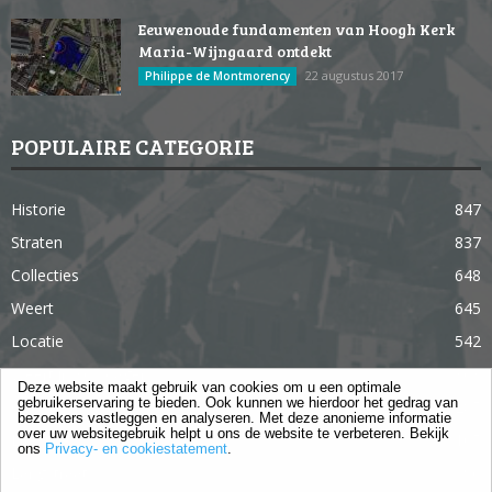
Eeuwenoude fundamenten van Hoogh Kerk
Maria-Wijngaard ontdekt
22 augustus 2017
Philippe de Montmorency
POPULAIRE CATEGORIE
Historie
847
Straten
837
Collecties
648
Weert
645
Locatie
542
Weert in 365 dagen
363
Deze website maakt gebruik van cookies om u een optimale
gebruikerservaring te bieden. Ook kunnen we hierdoor het gedrag van
Gebouwen
285
bezoekers vastleggen en analyseren. Met deze anonieme informatie
over uw websitegebruik helpt u ons de website te verbeteren. Bekijk
Lifestyle
105
ons
Privacy- en cookiestatement
.
Langstraat
96