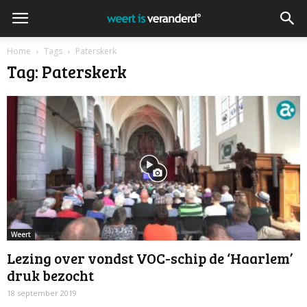
Home
Tags
Paterskerk
Tag: Paterskerk
Weert
Lezing over vondst VOC-schip de ‘Haarlem’
druk bezocht
18 september 2019