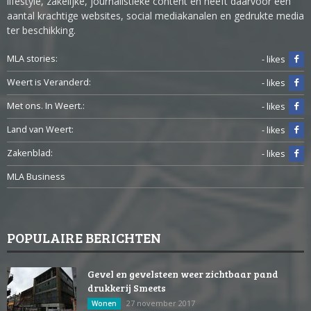
lifestyle, zakelijke, journalistieke content en heeft daarvoor een
aantal krachtige websites, social mediakanalen en gedrukte media
ter beschikking.
MLA stories:
- likes
Weert is Veranderd:
- likes
Met ons. In Weert.:
- likes
Land van Weert:
- likes
Zakenblad:
- likes
MLA Business
POPULAIRE BERICHTEN
Gevel en gevelsteen weer zichtbaar pand
drukkerij Smeets
27 november 2017
Wonen