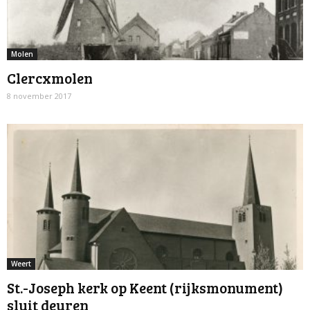
Molen
Clercxmolen
8 november 2017
Weert
St.-Joseph kerk op Keent (rijksmonument)
sluit deuren