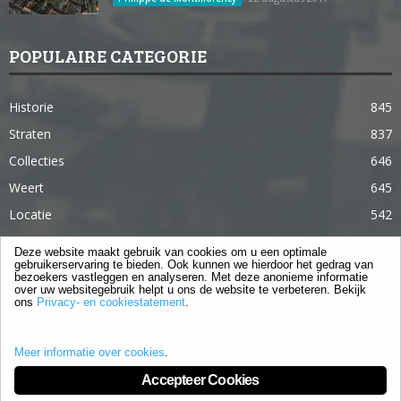
POPULAIRE CATEGORIE
Historie
845
Straten
837
Collecties
646
Weert
645
Locatie
542
Weert in 365 dagen
363
Deze website maakt gebruik van cookies om u een optimale
gebruikerservaring te bieden. Ook kunnen we hierdoor het gedrag van
Gebouwen
285
bezoekers vastleggen en analyseren. Met deze anonieme informatie
over uw websitegebruik helpt u ons de website te verbeteren. Bekijk
Lifestyle
105
ons
Privacy- en cookiestatement
.
Langstraat
96
Meer informatie over cookies
.
Accepteer Cookies