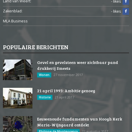
Land van Weert:
- likes
Zakenblad:
- likes
MLA Business
POPULAIRE BERICHTEN
Gevel en gevelsteen weer zichtbaar pand
drukkerij Smeets
27 november 2017
Wonen
21 april 1993: Ambitie genoeg
21 april 2017
Historie
Eeuwenoude fundamenten van Hoogh Kerk
Maria-Wijngaard ontdekt
22 augustus 2017
Philippe de Montmorency