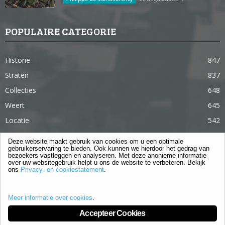
POPULAIRE CATEGORIE
Historie
847
Straten
837
Collecties
648
Weert
645
Locatie
542
Weert in 365 dagen
363
Deze website maakt gebruik van cookies om u een optimale
gebruikerservaring te bieden. Ook kunnen we hierdoor het gedrag van
Gebouwen
285
bezoekers vastleggen en analyseren. Met deze anonieme informatie
over uw websitegebruik helpt u ons de website te verbeteren. Bekijk
Lifestyle
105
ons
Privacy- en cookiestatement
.
Langstraat
96
Meer informatie over cookies
.
Accepteer Cookies