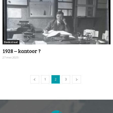
Beekstraat
1928 – kantoor ?
27 mei 2025
1
2
3