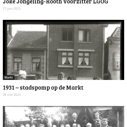
Joke Jongeling-Rooth voorzitter LGOG
27 juni 2025
Markt
1931 – stadspomp op de Markt
28 mei 2025