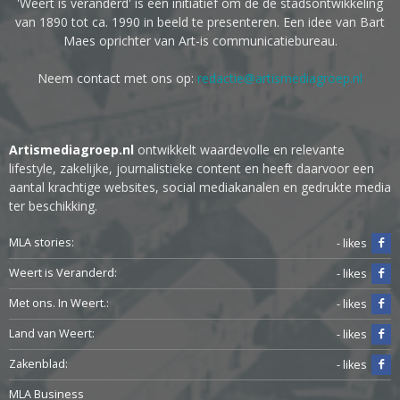
'Weert is veranderd' is een initiatief om de de stadsontwikkeling
van 1890 tot ca. 1990 in beeld te presenteren. Een idee van Bart
Maes oprichter van Art-is communicatiebureau.
Neem contact met ons op:
redactie@artismediagroep.nl
Artismediagroep.nl
ontwikkelt waardevolle en relevante
lifestyle, zakelijke, journalistieke content en heeft daarvoor een
aantal krachtige websites, social mediakanalen en gedrukte media
ter beschikking.
MLA stories:
- likes
Weert is Veranderd:
- likes
Met ons. In Weert.:
- likes
Land van Weert:
- likes
Zakenblad:
- likes
MLA Business