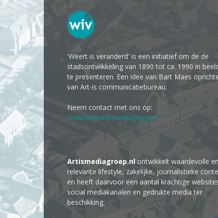
'Weert is veranderd' is een initiatief om de de
stadsontwikkeling van 1890 tot ca. 1990 in beel
te presenteren. Een idee van Bart Maes opricht
van Art-is communicatiebureau.
Neem contact met ons op:
redactie@artismediagroep.nl
Artismediagroep.nl
ontwikkelt waardevolle e
relevante lifestyle, zakelijke, journalistieke cont
en heeft daarvoor een aantal krachtige website
social mediakanalen en gedrukte media ter
beschikking.