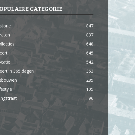
OPULAIRE CATEGORIE
storie
847
raten
837
llecties
648
eert
645
catie
542
ert in 365 dagen
363
ebouwen
285
festyle
105
ngstraat
96