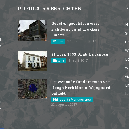
POPULAIRE BERICHTEN
P
Gevel en gevelsteen weer
Hi
zichtbaar pand drukkerij
St
Smeets
d
27 november 2017
Wonen
Co
er
W
21 april 1993: Ambitie genoeg
Lo
21 april 2017
Historie
We
G
Eeuwenoude fundamenten van
Li
Hoogh Kerk Maria-Wijngaard
ontdekt
La
n
Philippe de Montmorency
ent
22 augustus 2017
s,