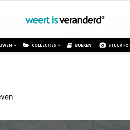
OUWEN
COLLECTIES
BOEKEN
STUUR FO
Weert
is
even
Veranderd