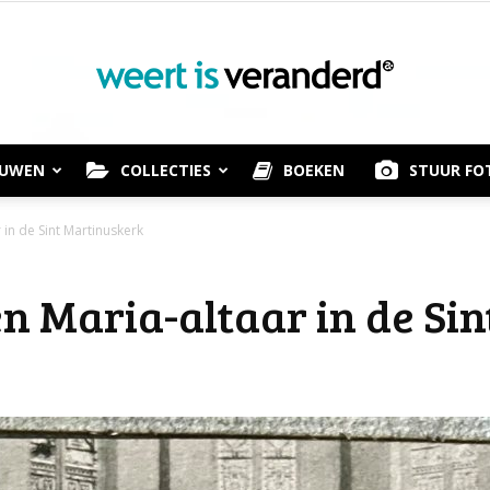
OUWEN
COLLECTIES
BOEKEN
STUUR FO
Weert
in de Sint Martinuskerk
n Maria-altaar in de Si
is
Veranderd