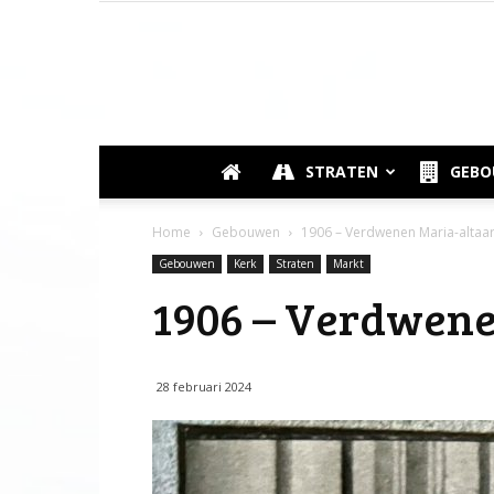
STRATEN
GEB
Home
Gebouwen
1906 – Verdwenen Maria-altaar 
Gebouwen
Kerk
Straten
Markt
1906 – Verdwene
28 februari 2024