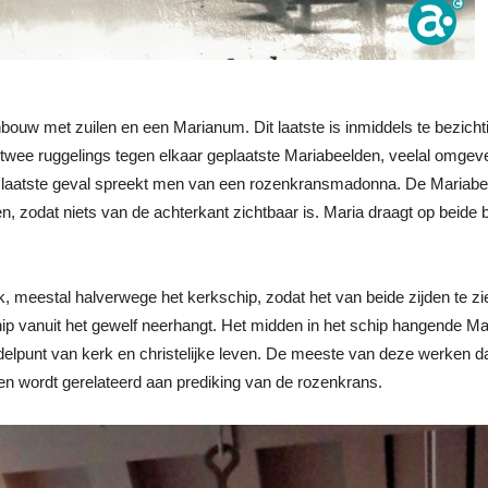
bouw met zuilen en een Marianum. Dit laatste is inmiddels te bezicht
wee ruggelings tegen elkaar geplaatste Mariabeelden, veelal omgev
 laatste geval spreekt men van een rozenkransmadonna. De Mariabee
en, zodat niets van de achterkant zichtbaar is. Maria draagt op beide
 meestal halverwege het kerkschip, zodat het van beide zijden te zie
hip vanuit het gewelf neerhangt. Het midden in het schip hangende Ma
elpunt van kerk en christelijke leven. De meeste van deze werken date
gen wordt gerelateerd aan prediking van de rozenkrans.