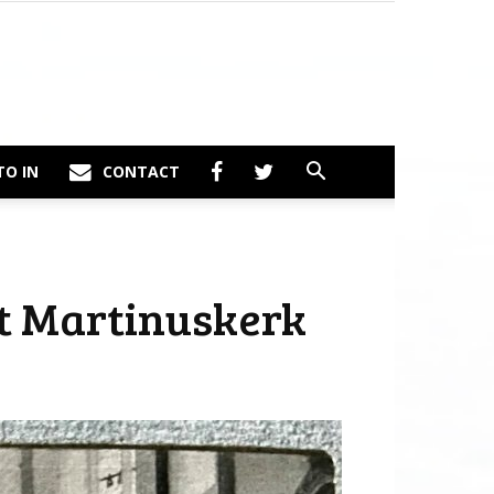
TO IN
CONTACT
nt Martinuskerk