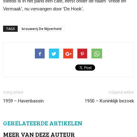
steeds is in het pand een café, eerst onder de naam ‘Vrede en
Vermaak’, nu vervangen door ‘De Hook’.
TAGS
brouwerij De Nijverheid
Vorig artikel
Volgend artikel
1959 – Havenbassin
1950 – Koninklijk bezoek
GERELATEERDE ARTIKELEN
MEER VAN DEZE AUTEUR