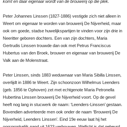
komt en daar eigenaar wordt van de brouwerij op die plek.
Peter Johannes Linssen (1827-1886) vestigde zich niet alleen in
Weert om eigenaar te worden van brouwerij De Nijverheid, maar
ook om goede, stadse huwelijkspartijen te vinden voor zijn drie in
Neeritter geboren dochters. Een van zijn dochters, Maria
Gertrudis Linssen trouwde dan ook met Petrus Franciscus
Hubertus van den Broek, brouwer en eigenaar van brouwerij De
Valk aan de Molenstraat.
Peter Linssen, sinds 1883 weduwnaar van Maria Sibilla Linssen,
overlijdt in 1886 te Weert. Zijn schoonzoon Wilhelmus Leenders
(geb. 1856 te Ophoven) zet met echtgenote Maria Petronella
Hubertina Linssen brouwerij De Nijverheid voort. Op de gevel
heeft nog lang in stucwerk de naam: ‘Leenders-Linssen’ gestaan.
Bovendien adverteerde men ook onder de naam ‘Brouwerij De
Nijverheid, Leenders Linssen’. Eind 19e eeuw laat hij het
oorspronkelijk pand uit 1623 verbouwen. Wellicht is dat gebeurd