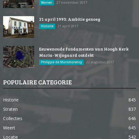
27 november 2017
Wonen
21 april 1993: Ambitie genoeg
21 april 2017
Historie
Eeuwenoude fundamenten van Hoogh Kerk
Maria-Wijngaard ontdekt
22 augustus 2017
Philippe de Montmorency
POPULAIRE CATEGORIE
Historie
845
Straten
837
Collecties
646
Weert
645
Locatie
542