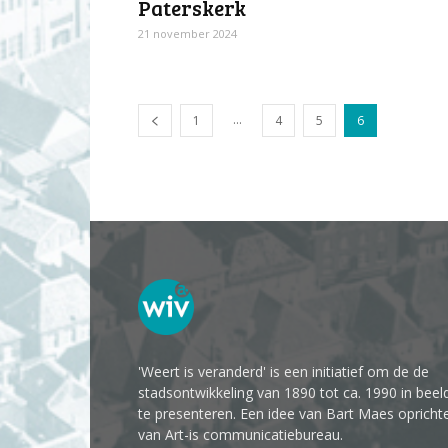
Paterskerk
21 november 2024
...
1
4
5
6
'Weert is veranderd' is een initiatief om de de
stadsontwikkeling van 1890 tot ca. 1990 in beel
te presenteren. Een idee van Bart Maes opricht
van Art-is communicatiebureau.