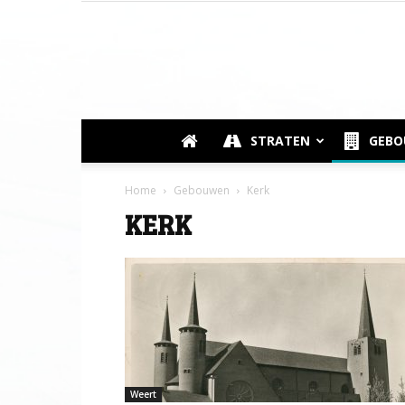
STRATEN
GEB
Home
Gebouwen
Kerk
KERK
Weert