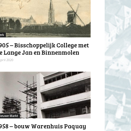
erk
905 – Bisschoppelijk College met
e Lange Jan en Binnenmolen
april 2020
ieuwe Markt
958 – bouw Warenhuis Paquay