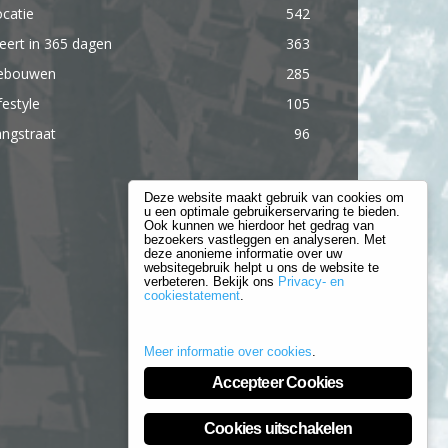
catie
542
ert in 365 dagen
363
ebouwen
285
festyle
105
ngstraat
96
Deze website maakt gebruik van cookies om
u een optimale gebruikerservaring te bieden.
Ook kunnen we hierdoor het gedrag van
bezoekers vastleggen en analyseren. Met
deze anonieme informatie over uw
websitegebruik helpt u ons de website te
verbeteren. Bekijk ons
Privacy- en
cookiestatement
.
Meer informatie over cookies
.
Accepteer Cookies
Cookies uitschakelen