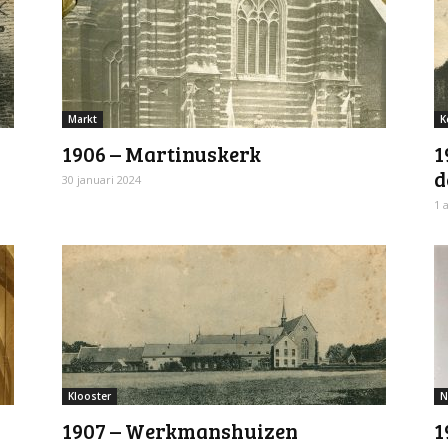
Markt
K
1906 – Martinuskerk
1
d
30 januari 2024
1 
Klooster
N
1907 – Werkmanshuizen
1