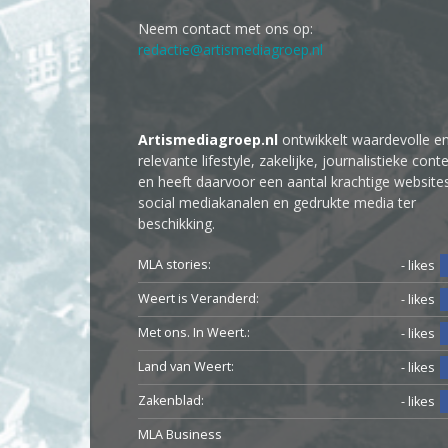
Neem contact met ons op:
redactie@artismediagroep.nl
Artismediagroep.nl
ontwikkelt waardevolle e
relevante lifestyle, zakelijke, journalistieke cont
en heeft daarvoor een aantal krachtige website
social mediakanalen en gedrukte media ter
beschikking.
MLA stories:
- likes
Weert is Veranderd:
- likes
Met ons. In Weert.:
- likes
Land van Weert:
- likes
Zakenblad:
- likes
MLA Business