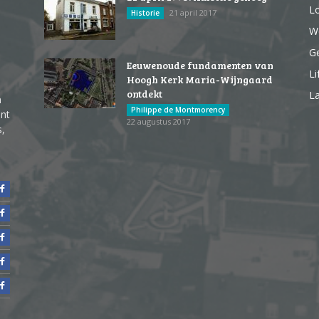
Lo
21 april 2017
Historie
We
G
Eeuwenoude fundamenten van
Li
Hoogh Kerk Maria-Wijngaard
ontdekt
La
n
Philippe de Montmorency
ent
22 augustus 2017
s,