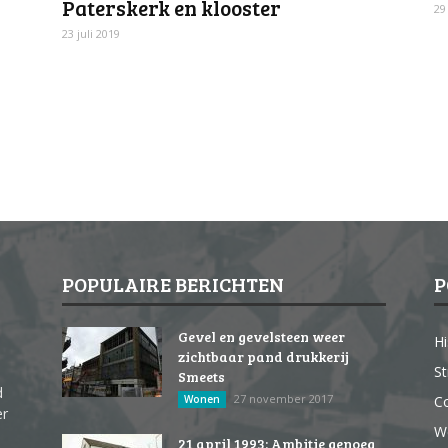
Paterskerk en klooster
29
23 juli 2019
POPULAIRE BERICHTEN
P
Gevel en gevelsteen weer
Hi
zichtbaar pand drukkerij
St
Smeets
d
27 november 2017
Wonen
Co
er
W
21 april 1993: Ambitie genoeg