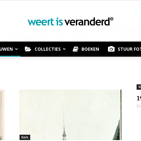
OUWEN
COLLECTIES
BOEKEN
STUUR FO
Weert
K
1
is
25
Kerk
Veranderd