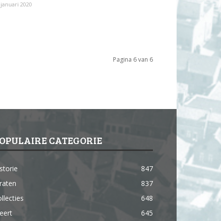
 januari 2020
Pagina 6 van 6
OPULAIRE CATEGORIE
storie
847
raten
837
llecties
648
eert
645