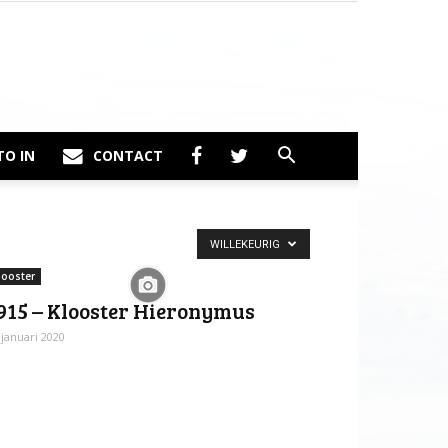
TO IN
CONTACT
WILLEKEURIG
looster
915 – Klooster Hieronymus
 januari 2020