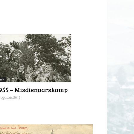
erk
955 – Misdienaarskamp
augustus 2019