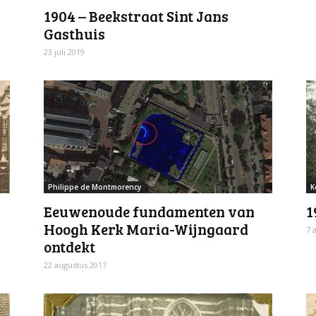
1904 – Beekstraat Sint Jans
Gasthuis
23 juli 2019
Philippe de Montmorency
K
Eeuwenoude fundamenten van
1
Hoogh Kerk Maria-Wijngaard
7 
ontdekt
22 augustus 2017