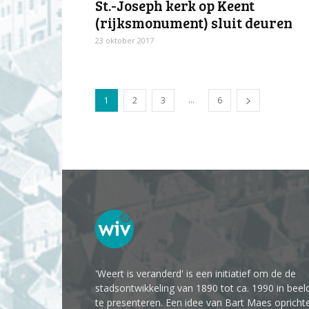
St.-Joseph kerk op Keent
(rijksmonument) sluit deuren
23 oktober 2017
...
1
2
3
6
'Weert is veranderd' is een initiatief om de de
stadsontwikkeling van 1890 tot ca. 1990 in beel
te presenteren. Een idee van Bart Maes opricht