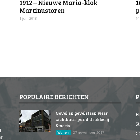
1912 – Nieuwe Maria-klok
1
Martinustoren
p
1 juni 2018
14
POPULAIRE BERICHTEN
P
Gevel en gevelsteen weer
Hi
zichtbaar pand drukkerij
St
Smeets
d
27 november 2017
Wonen
Co
er