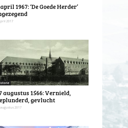
 april 1967: ‘De Goede Herder’
ngezegend
april 2017
istorie
7 augustus 1566: Vernield,
eplunderd, gevlucht
 augustus 2017