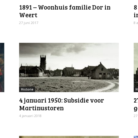
1891 – Woonhuis familie Dor in
8
Weert
i
27 juni 2017
8 
Historie
H
4 januari 1950: Subsidie voor
2
Martinustoren
g
4 januari 2018
27