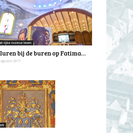
et rijke roomse leven
luren bij de buren op Fatima…
augustus 2017
erk