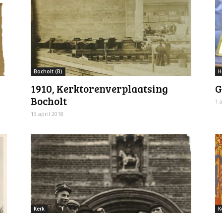
Bocholt (B)
H
1910, Kerktorenverplaatsing
G
Bocholt
1 
13 april 2018
Kerk
K