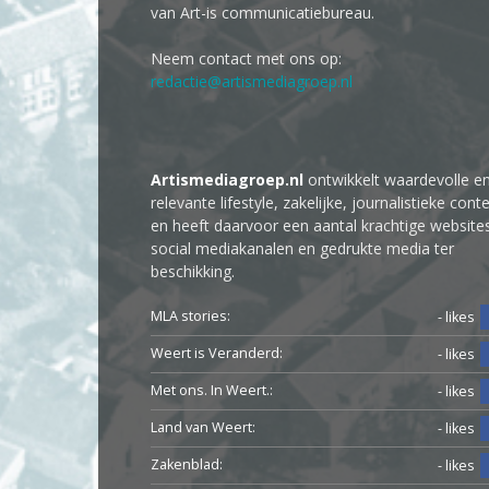
van Art-is communicatiebureau.
Neem contact met ons op:
redactie@artismediagroep.nl
Artismediagroep.nl
ontwikkelt waardevolle e
relevante lifestyle, zakelijke, journalistieke cont
en heeft daarvoor een aantal krachtige website
social mediakanalen en gedrukte media ter
beschikking.
MLA stories:
- likes
Weert is Veranderd:
- likes
Met ons. In Weert.:
- likes
Land van Weert:
- likes
Zakenblad:
- likes