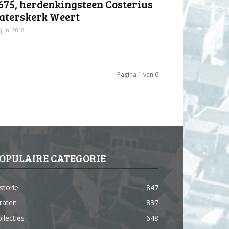
675, herdenkingsteen Costerius
aterskerk Weert
 juni 2018
Pagina 1 van 6
OPULAIRE CATEGORIE
storie
847
raten
837
llecties
648