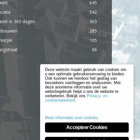
eert
645
catie
542
ert in 365 dagen
363
ebouwen
285
festyle
105
ngstraat
96
Deze website maakt gebruik van cookies om
u een optimale gebruikerservaring te bieden.
Ook kunnen we hierdoor het gedrag van
bezoekers vastleggen en analyseren. Met
deze anonieme informatie over uw
websitegebruik helpt u ons de website te
verbeteren. Bekijk ons
Privacy- en
cookiestatement
.
Meer informatie over cookies
.
Accepteer Cookies