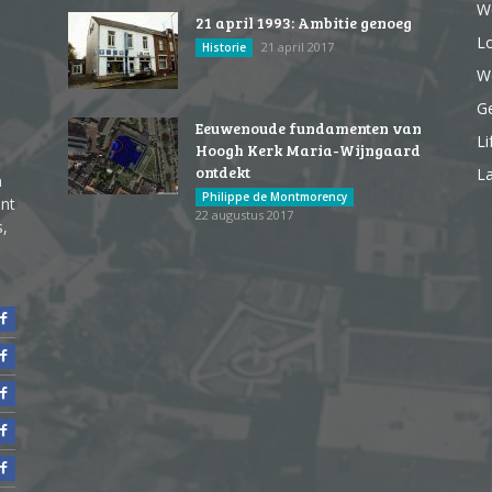
W
21 april 1993: Ambitie genoeg
Lo
21 april 2017
Historie
We
G
Eeuwenoude fundamenten van
Li
Hoogh Kerk Maria-Wijngaard
ontdekt
La
n
Philippe de Montmorency
ent
22 augustus 2017
s,