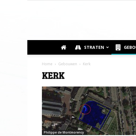
STRATEN
GEB
Home
Gebouwen
Kerk
KERK
Philippe de Montmorency