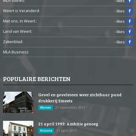
MLA stories:
- likes
Weert is Veranderd:
- likes
Met ons. In Weert.:
- likes
Land van Weert:
- likes
Zakenblad:
- likes
MLA Business
POPULAIRE BERICHTEN
Gevel en gevelsteen weer zichtbaar pand
drukkerij Smeets
27 november 2017
Wonen
21 april 1993: Ambitie genoeg
21 april 2017
Historie