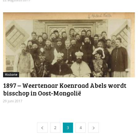
Historie
1897 – Weertenaar Koenraad Abels wordt
bisschop in Oost-Mongolië
29 juni 2017
2
3
4