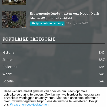
Eeuwenoude fundamenten van Hoogh Kerk
Maria-Wijngaard ontdekt
22 augustus 2017
Philippe de Montmorency
POPULAIRE CATEGORIE
Historie
845
Straten
837
Collecties
646
Weert
645
Locatie
542
Weert in 365 dagen
363
Deze website maakt gebruik van cookies om u een optimale
gebruikerservaring te bieden. Ook kunnen we hierdoor het gedrag van
Gebouwen
285
bezoekers vastleggen en analyseren. Met deze anonieme informatie
over uw websitegebruik helpt u ons de website te verbeteren. Bekijk
Lifestyle
105
ons
Privacy- en cookiestatement
.