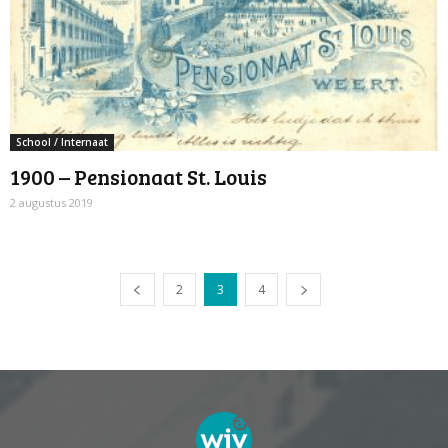
School / Internaat
1900 – Pensionaat St. Louis
2 augustus 2019
2
3
4