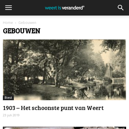
Home
Gebouwen
GEBOUWEN
Biest
1903 – Het schoonste punt van Weert
23 juli 2019