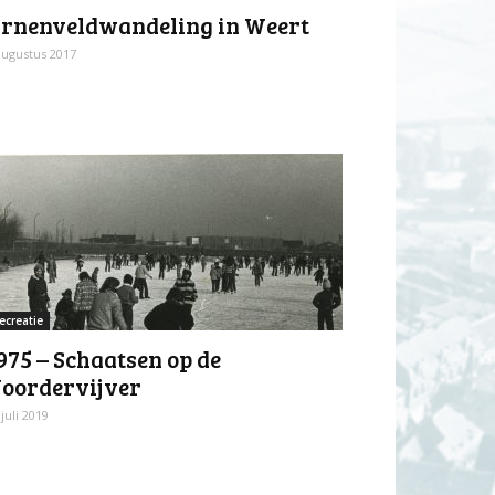
rnenveldwandeling in Weert
augustus 2017
ecreatie
975 – Schaatsen op de
oordervijver
 juli 2019