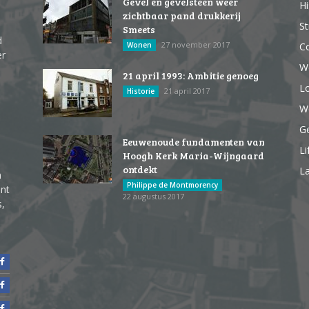
Gevel en gevelsteen weer
Hi
zichtbaar pand drukkerij
St
Smeets
d
27 november 2017
Wonen
Co
er
W
21 april 1993: Ambitie genoeg
Lo
21 april 2017
Historie
We
G
Eeuwenoude fundamenten van
Li
Hoogh Kerk Maria-Wijngaard
ontdekt
La
n
Philippe de Montmorency
ent
22 augustus 2017
s,