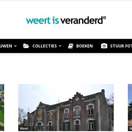
OUWEN
COLLECTIES
BOEKEN
STUUR FO
Weert
is
Weert
W
Veranderd