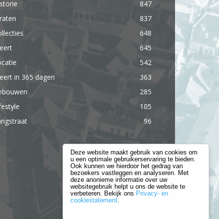
storie
847
raten
837
llecties
648
eert
645
catie
542
ert in 365 dagen
363
ebouwen
285
festyle
105
ngstraat
96
Deze website maakt gebruik van cookies om
u een optimale gebruikerservaring te bieden.
Ook kunnen we hierdoor het gedrag van
bezoekers vastleggen en analyseren. Met
deze anonieme informatie over uw
websitegebruik helpt u ons de website te
verbeteren. Bekijk ons
Privacy- en
cookiestatement
.