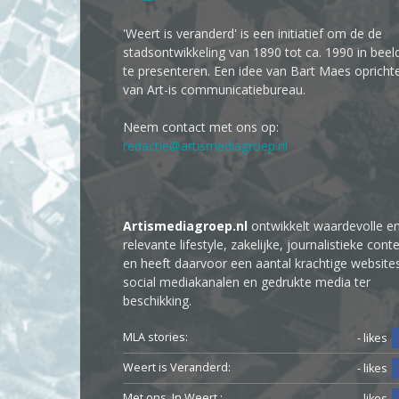
'Weert is veranderd' is een initiatief om de de
stadsontwikkeling van 1890 tot ca. 1990 in beel
te presenteren. Een idee van Bart Maes opricht
van Art-is communicatiebureau.
Neem contact met ons op:
redactie@artismediagroep.nl
Artismediagroep.nl
ontwikkelt waardevolle e
relevante lifestyle, zakelijke, journalistieke cont
en heeft daarvoor een aantal krachtige website
social mediakanalen en gedrukte media ter
beschikking.
MLA stories:
- likes
Weert is Veranderd:
- likes
Met ons. In Weert.:
- likes