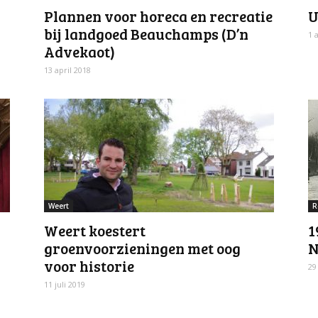
Plannen voor horeca en recreatie
U
bij landgoed Beauchamps (D’n
1 
Advekaot)
13 april 2018
Weert
R
Weert koestert
1
groenvoorzieningen met oog
N
voor historie
29
11 juli 2019