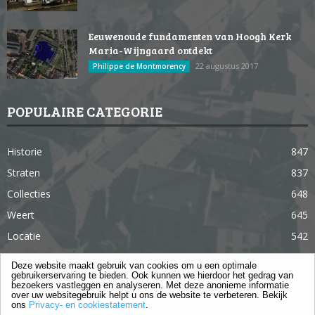
Eeuwenoude fundamenten van Hoogh Kerk
Maria-Wijngaard ontdekt
22 augustus 2017
Philippe de Montmorency
POPULAIRE CATEGORIE
Historie
847
Straten
837
Collecties
648
Weert
645
Locatie
542
Weert in 365 dagen
363
Deze website maakt gebruik van cookies om u een optimale
gebruikerservaring te bieden. Ook kunnen we hierdoor het gedrag van
Gebouwen
285
bezoekers vastleggen en analyseren. Met deze anonieme informatie
over uw websitegebruik helpt u ons de website te verbeteren. Bekijk
Lifestyle
105
ons
Privacy- en cookiestatement
.