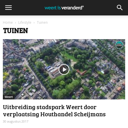
Home
Lifestyle
Tuinen
TUINEN
Weert
Uitbreiding stadspark Weert door
verplaatsing Houthandel Scheijmans
30 augustus 2017