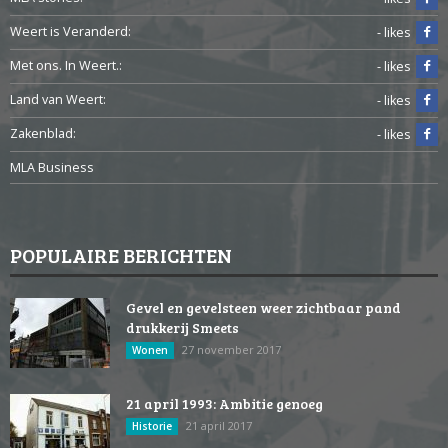
Weert is Veranderd:
- likes
Met ons. In Weert.:
- likes
Land van Weert:
- likes
Zakenblad:
- likes
MLA Business
POPULAIRE BERICHTEN
Gevel en gevelsteen weer zichtbaar pand
drukkerij Smeets
27 november 2017
Wonen
21 april 1993: Ambitie genoeg
21 april 2017
Historie