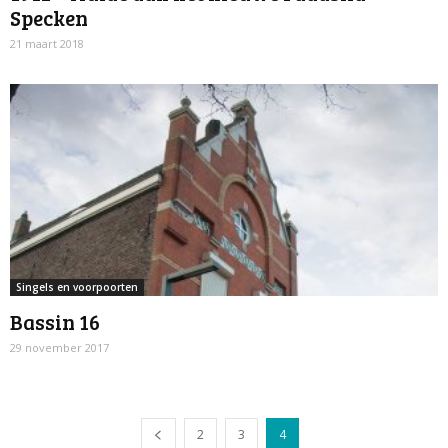
Specken
21 maart 2018
Singels en voorpoorten
Bassin 16
29 november 2017
2
3
4