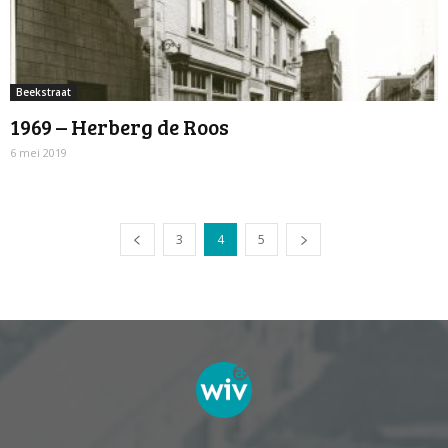
Beekstraat
1969 – Herberg de Roos
6 mei 2019
3
4
5