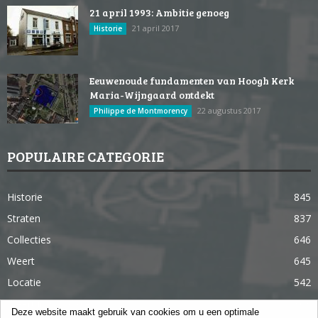
21 april 1993: Ambitie genoeg
21 april 2017
Historie
Eeuwenoude fundamenten van Hoogh Kerk
Maria-Wijngaard ontdekt
22 augustus 2017
Philippe de Montmorency
POPULAIRE CATEGORIE
Historie
845
Straten
837
Collecties
646
Weert
645
Locatie
542
Weert in 365 dagen
363
Deze website maakt gebruik van cookies om u een optimale