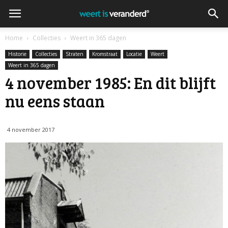
Home
Collecties
Weert in 365 dagen
Historie
Collecties
Straten
Kromstraat
Locatie
Weert
Weert in 365 dagen
4 november 1985: En dit blijft
nu eens staan
4 november 2017