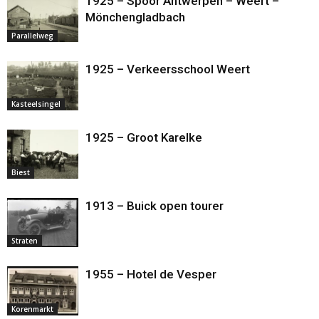
1925 – Spoor Antwerpen – Weert –
Mönchengladbach
Parallelweg
1925 – Verkeersschool Weert
Kasteelsingel
1925 – Groot Karelke
Biest
1913 – Buick open tourer
Straten
1955 – Hotel de Vesper
Korenmarkt