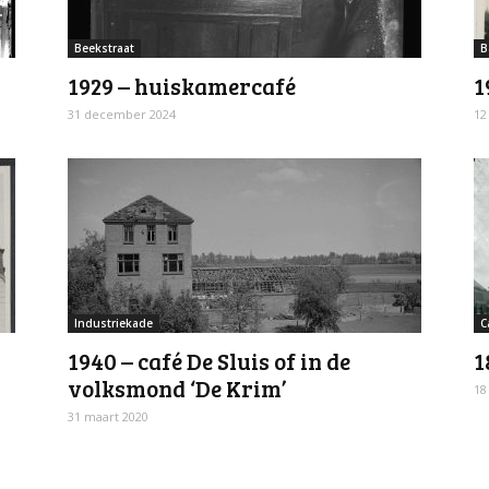
Beekstraat
B
1929 – huiskamercafé
1
31 december 2024
12
Industriekade
C
1940 – café De Sluis of in de
1
volksmond ‘De Krim’
18
31 maart 2020