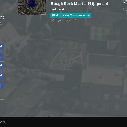
Li
Hoogh Kerk Maria-Wijngaard
ontdekt
La
n
Philippe de Montmorency
ent
22 augustus 2017
s,
oep.