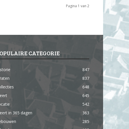
Pagina 1 van 2
OPULAIRE CATEGORIE
storie
847
raten
837
llecties
648
eert
645
catie
542
ert in 365 dagen
363
ebouwen
285