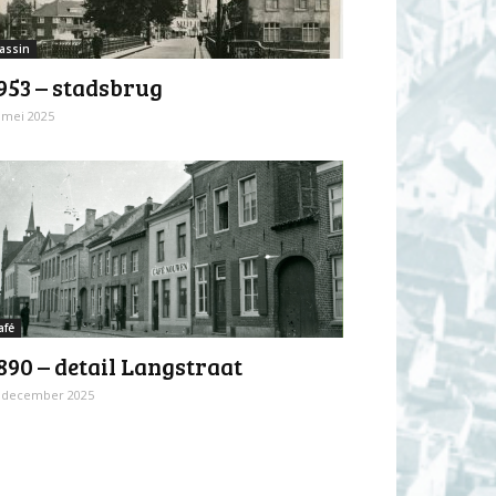
assin
953 – stadsbrug
 mei 2025
afé
890 – detail Langstraat
 december 2025