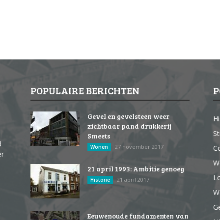
POPULAIRE BERICHTEN
P
Gevel en gevelsteen weer
Hi
zichtbaar pand drukkerij
St
Smeets
d
27 november 2017
Wonen
Co
er
W
21 april 1993: Ambitie genoeg
Lo
21 april 2017
Historie
We
G
Eeuwenoude fundamenten van