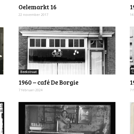
Oelemarkt 16
1
22 november 2017
14
Beekstraat
C
1960 – café De Borgie
1
7 februari 2024
7 