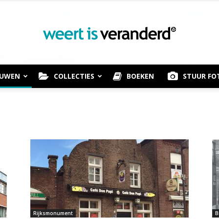
OUWEN
COLLECTIES
BOEKEN
STUUR FO
Weert
is
Rijksmonument
B
Veranderd