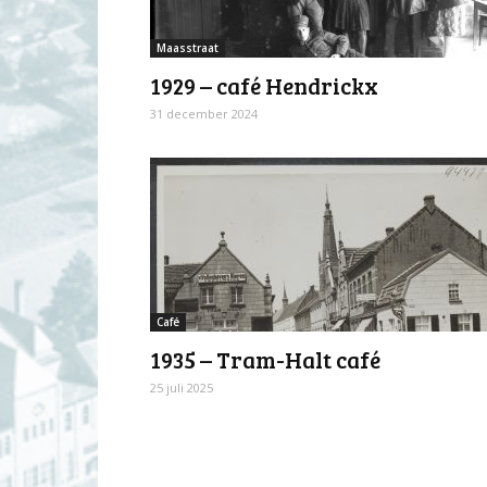
Maasstraat
1929 – café Hendrickx
31 december 2024
Café
1935 – Tram-Halt café
25 juli 2025