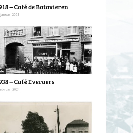
918 – Café de Batavieren
 januari 2021
afé
938 – Café Everaers
februari 2024