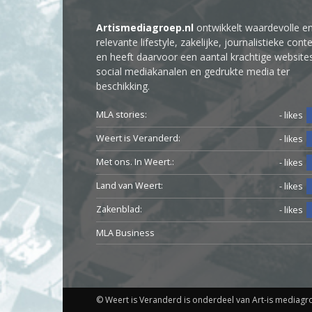
Artismediagroep.nl
ontwikkelt waardevolle e
relevante lifestyle, zakelijke, journalistieke cont
en heeft daarvoor een aantal krachtige website
social mediakanalen en gedrukte media ter
beschikking.
MLA stories:
- likes
Weert is Veranderd:
- likes
Met ons. In Weert.:
- likes
Land van Weert:
- likes
Zakenblad:
- likes
MLA Business
© Weert is Veranderd is onderdeel van Art-is mediagr