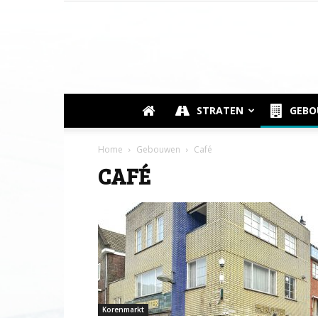
STRATEN
GEB
Home
Gebouwen
Café
CAFÉ
Korenmarkt