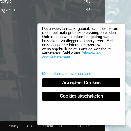
festyle
105
ngstraat
96
Deze website maakt gebruik van cookies om
u een optimale gebruikerservaring te bieden.
Ook kunnen we hierdoor het gedrag van
bezoekers vastleggen en analyseren. Met
deze anonieme informatie over uw
websitegebruik helpt u ons de website te
verbeteren. Bekijk ons
Privacy- en
cookiestatement
.
Meer informatie over cookies
.
Accepteer Cookies
Cookies uitschakelen
Privacy- en cookiestatement
Cookies
Contact