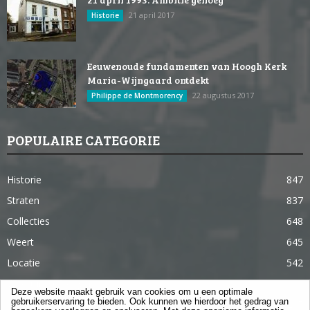
21 april 2017
Historie
Eeuwenoude fundamenten van Hoogh Kerk
Maria-Wijngaard ontdekt
22 augustus 2017
Philippe de Montmorency
POPULAIRE CATEGORIE
Historie
847
Straten
837
Collecties
648
Weert
645
Locatie
542
Weert in 365 dagen
363
Deze website maakt gebruik van cookies om u een optimale
gebruikerservaring te bieden. Ook kunnen we hierdoor het gedrag van
Gebouwen
285