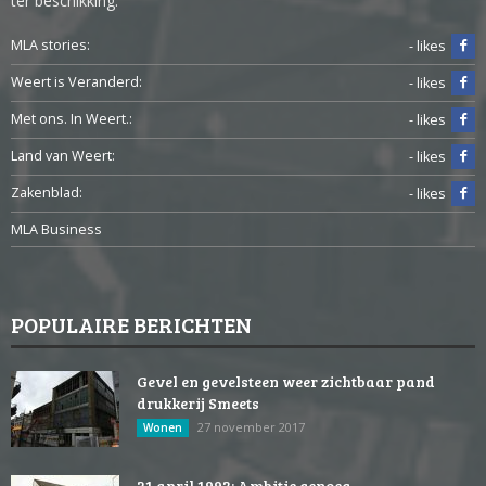
ter beschikking.
MLA stories:
- likes
Weert is Veranderd:
- likes
Met ons. In Weert.:
- likes
Land van Weert:
- likes
Zakenblad:
- likes
MLA Business
POPULAIRE BERICHTEN
Gevel en gevelsteen weer zichtbaar pand
drukkerij Smeets
27 november 2017
Wonen
21 april 1993: Ambitie genoeg