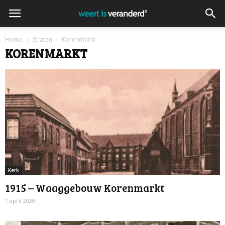
Home
Straten
Korenmarkt
KORENMARKT
Kerk
1915 – Waaggebouw Korenmarkt
1 april 2020