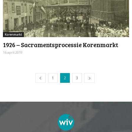
Korenmarkt
1926 – Sacramentsprocessie Korenmarkt
16 april 2019
1
2
3