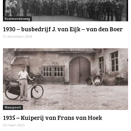
Roermondesweg
1930 – busbedrijf J. van Eijk – van den Boer
31 december 2024
Maaspoort
1935 – Kuiperij van Frans van Hoek
26 maart 2025