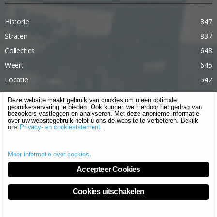
Historie
847
Straten
837
Collecties
648
Weert
645
Locatie
542
Weert in 365 dagen
363
Deze website maakt gebruik van cookies om u een optimale
gebruikerservaring te bieden. Ook kunnen we hierdoor het gedrag van
Gebouwen
285
bezoekers vastleggen en analyseren. Met deze anonieme informatie
over uw websitegebruik helpt u ons de website te verbeteren. Bekijk
Lifestyle
105
ons
Privacy- en cookiestatement
.
Langstraat
96
Meer informatie over cookies
.
Accepteer Cookies
Cookies uitschakelen
Privacy- en cookiestatement
Cookies
Contact
© Weert is Veranderd is onderdeel van Art-is mediagroep.