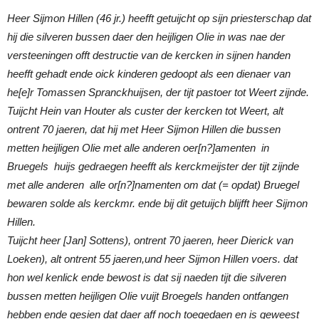
Heer Sijmon Hillen (46 jr.) heefft getuijcht op sijn priesterschap dat
hij die silveren bussen daer den heijligen Olie in was nae der
versteeningen offt destructie van de kercken in sijnen handen
heefft gehadt ende oick kinderen gedoopt als een dienaer van
he[e]r Tomassen Spranckhuijsen, der tijt pastoer tot Weert zijnde.
Tuijcht Hein van Houter als custer der kercken tot Weert, alt
ontrent 70 jaeren, dat hij met Heer Sijmon Hillen die bussen
metten heijligen Olie met alle anderen oer[n?]amenten in
Bruegels huijs gedraegen heefft als kerckmeijster der tijt zijnde
met alle anderen alle or[n?]namenten om dat (= opdat) Bruegel
bewaren solde als kerckmr. ende bij dit getuijch blijfft heer Sijmon
Hillen.
Tuijcht heer [Jan] Sottens), ontrent 70 jaeren, heer Dierick van
Loeken), alt ontrent 55 jaeren,und heer Sijmon Hillen voers. dat
hon wel kenlick ende bewost is dat sij naeden tijt die silveren
bussen metten heijligen Olie vuijt Broegels handen ontfangen
hebben ende gesien dat daer aff noch toegedaen en is geweest