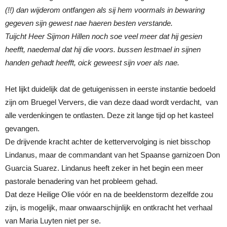
(!!) dan wijderom ontfangen als sij hem voormals in bewaring
gegeven sijn gewest nae haeren besten verstande.
Tuijcht Heer Sijmon Hillen noch soe veel meer dat hij gesien
heefft, naedemal dat hij die voors. bussen lestmael in sijnen
handen gehadt heefft, oick geweest sijn voer als nae.
Het lijkt duidelijk dat de getuigenissen in eerste instantie bedoeld
zijn om Bruegel Ververs, die van deze daad wordt verdacht, van
alle verdenkingen te ontlasten. Deze zit lange tijd op het kasteel
gevangen.
De drijvende kracht achter de kettervervolging is niet bisschop
Lindanus, maar de commandant van het Spaanse garnizoen Don
Guarcia Suarez. Lindanus heeft zeker in het begin een meer
pastorale benadering van het probleem gehad.
Dat deze Heilige Olie vóór en na de beeldenstorm dezelfde zou
zijn, is mogelijk, maar onwaarschijnlijk en ontkracht het verhaal
van Maria Luyten niet per se.