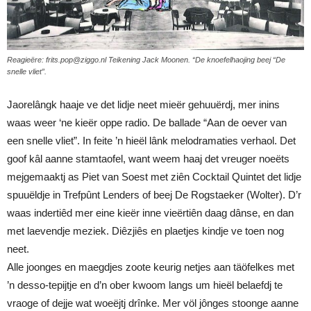
Reagieëre: frits.pop@ziggo.nl Teikening Jack Moonen. “De knoefelhaojing beej “De
snelle vliet”.
Jaorelângk haaje ve det lidje neet mieër gehuuërdj, mer inins
waas weer ‘ne kieër oppe radio. De ballade “Aan de oever van
een snelle vliet”. In feite ’n hieël lânk melodramaties verhaol. Det
goof kâl aanne stamtaofel, want weem haaj det vreuger noeëts
mejgemaaktj as Piet van Soest met ziên Cocktail Quintet det lidje
spuuëldje in Trefpûnt Lenders of beej De Rogstaeker (Wolter). D’r
waas indertiêd mer eine kieër inne vieërtiên daag dânse, en dan
met laevendje meziek. Diêzjiês en plaetjes kindje ve toen nog
neet.
Alle joonges en maegdjes zoote keurig netjes aan täöfelkes met
’n desso-tepijtje en d’n ober kwoom langs um hieël belaefdj te
vraoge of dejje wat woeëjtj drînke. Mer völ jônges stoonge aanne