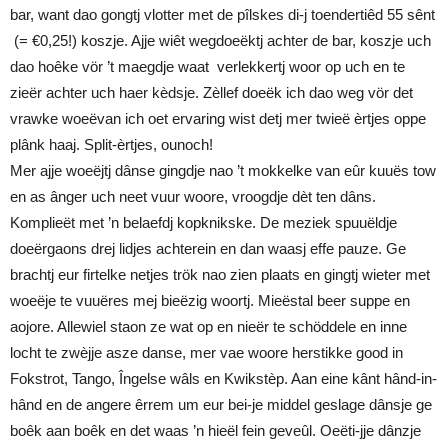
bar, want dao gongtj vlotter met de pîlskes di-j toendertiêd 55 sênt
(= €0,25!) koszje. Ajje wiêt wegdoeëktj achter de bar, koszje uch
dao hoêke vör ’t maegdje waat verlekkertj woor op uch en te
zieër achter uch haer kèdsje. Zèllef doeëk ich dao weg vör det
vrawke woeëvan ich oet ervaring wist detj mer twieë èrtjes oppe
plânk haaj. Split-èrtjes, ounoch!
Mer ajje woeëjtj dânse gingdje nao ’t mokkelke van eûr kuuës tow
en as ânger uch neet vuur woore, vroogdje dèt ten dâns.
Komplieët met ’n belaefdj kopknikske. De meziek spuuëldje
doeërgaons drej lidjes achterein en dan waasj effe pauze. Ge
brachtj eur firtelke netjes trök nao zien plaats en gingtj wieter met
woeëje te vuuëres mej bieëzig woortj. Mieëstal beer suppe en
aojore. Allewiel staon ze wat op en nieër te schöddele en inne
locht te zwèjje asze danse, mer vae woore herstikke good in
Fokstrot, Tango, Îngelse wâls en Kwikstèp. Aan eine kânt hând-in-
hând en de angere êrrem um eur bei-je middel geslage dânsje ge
boêk aan boêk en det waas ’n hieël fein geveûl. Oeëti-jje dânzje