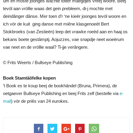
um en moste joonges wachte totter maegdjes vreej woore. Beej
tevöl aan vröllie waas det gein prebleem, di-j mochte met
deindânger dânse. Mer toen d’r ‘ne kieër joonges tevöl woore en
ich vör de kuit ging danse met miêne klasgenoeët Bert
Stokbroeks (van Zestieën) leep det vrawke roeëd aan en haaj os
bekans boete gestâmptj. Aojuzzes, vae snapdje neet woeërum
vae neet en de vröllie waal? Ti-jje verângere.
© Frits Weerts / Bullseye Publishing
Boek Stamtäöfelke kopen
’t Book es te koup beej de bookhândel (Bruna, Primera), de
oetgaever Bullseye Publishing en beej Frits zelf (bestelle via
e-
mail
) vör de priês van 24 eurokes.