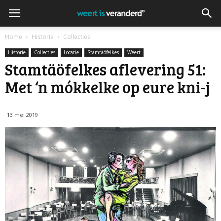
Home
Historie
Collecties
Historie
Collecties
Locatie
Stamtäöfelkes
Weert
Stamtäöfelkes aflevering 51:
Met ‘n mókkelke op eure kni-j
13 mei 2019