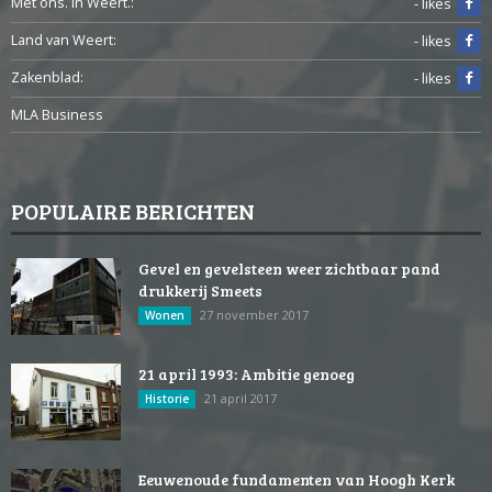
Met ons. In Weert.:
- likes
Land van Weert:
- likes
Zakenblad:
- likes
MLA Business
POPULAIRE BERICHTEN
Gevel en gevelsteen weer zichtbaar pand
drukkerij Smeets
27 november 2017
Wonen
21 april 1993: Ambitie genoeg
21 april 2017
Historie
Eeuwenoude fundamenten van Hoogh Kerk