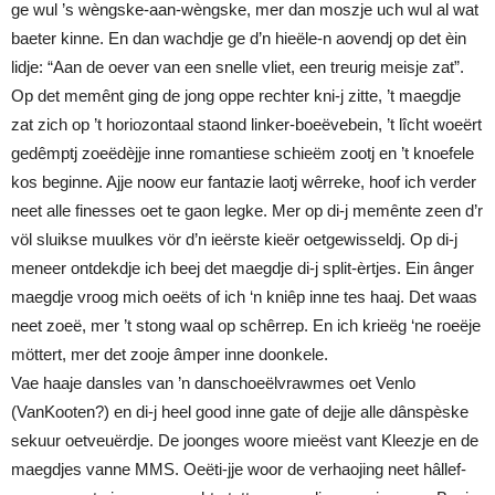
ge wul ’s wèngske-aan-wèngske, mer dan moszje uch wul al wat
baeter kinne. En dan wachdje ge d’n hieële-n aovendj op det èin
lidje: “Aan de oever van een snelle vliet, een treurig meisje zat”.
Op det memênt ging de jong oppe rechter kni-j zitte, ’t maegdje
zat zich op ’t horiozontaal staond linker-boeëvebein, ’t lîcht woeërt
gedêmptj zoeëdèjje inne romantiese schieëm zootj en ’t knoefele
kos beginne. Ajje noow eur fantazie laotj wêrreke, hoof ich verder
neet alle finesses oet te gaon legke. Mer op di-j memênte zeen d’r
völ sluikse muulkes vör d’n ieërste kieër oetgewisseldj. Op di-j
meneer ontdekdje ich beej det maegdje di-j split-èrtjes. Ein ânger
maegdje vroog mich oeëts of ich ‘n kniêp inne tes haaj. Det waas
neet zoeë, mer ’t stong waal op schêrrep. En ich krieëg ‘ne roeëje
möttert, mer det zooje âmper inne doonkele.
Vae haaje dansles van ’n danschoeëlvrawmes oet Venlo
(VanKooten?) en di-j heel good inne gate of dejje alle dânspèske
sekuur oetveuërdje. De joonges woore mieëst vant Kleezje en de
maegdjes vanne MMS. Oeëti-jje woor de verhaojing neet hâllef-