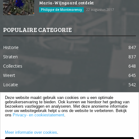
Maria-Wijngaard ontdekt
22 augustus 2017
Philippe de Montmorency
POPULAIRE CATEGORIE
Historie
847
Straten
837
Collecties
648
Weert
645
Locatie
542
Weert in 365 dagen
363
Deze website maakt gebruik van cookies om u een optimale
gebruikerservaring te bieden. Ook kunnen we hierdoor het gedrag van
Gebouwen
285
bezoekers vastleggen en analyseren. Met deze anonieme informatie
over uw websitegebruik helpt u ons de website te verbeteren. Bekijk
Lifestyle
105
ons
Privacy- en cookiestatement
.
Langstraat
96
Meer informatie over cookies
.