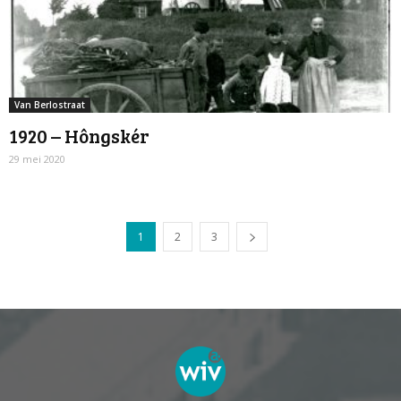
Van Berlostraat
1920 – Hôngskér
29 mei 2020
1
2
3