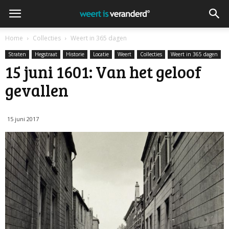
Home
Collecties
Weert in 365 dagen
Straten
Hegstraat
Historie
Locatie
Weert
Collecties
Weert in 365 dagen
15 juni 1601: Van het geloof
gevallen
15 juni 2017