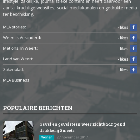
lifestyle, zakelijke, journalistieke content en heeft daarvoor een
aantal krachtige websites, social mediakanalen en gedrukte media
ter beschikking.
MLA stories:
- likes
Weert is Veranderd:
- likes
Met ons. In Weert.:
- likes
Land van Weert:
- likes
Zakenblad:
- likes
MLA Business
POPULAIRE BERICHTEN
Gevel en gevelsteen weer zichtbaar pand
drukkerij Smeets
27 november 2017
Wonen