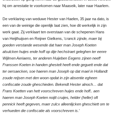
hij om arrestatie te voorkomen naar Maaseik, later naar Haarlem.
De verklaring van weduwe Hester van Haelen, 35 jaar na dato, is
een van de weinige die openlijk laat zien, hoe dit werkelijk in zijn
werk gaat. Zij verklaart ten overstaan van de schepenen Hans
van Heijthuijsen en Reijner Gielkens, ‘
cranck zijnde, maer bij
goeden verstande wesende dat haer man Joseph Koeten
alsulcken huijes ende hoff op dije hechstraet geleghen ter eenre
Wijlmen Aeriaens, ter anderen Huijeben Eegens zijnen neeff
Franssen Koeten in handen ghestelt heeft ende geguett ende dat
ter oersaecken, soe haeren man Joseph op dat mael in Hollandt
zoude reijsen met den woon opdat in zijn absentie egheen
confiscatie zoude gheschieden. Bekendt Hester alnoch… dat
Frans Koetten van hett voorschreven huijes ende hoff.. aen
haeren man Joseph Koeten noijtt cruijes, helder (heller) oft
pennick heeft gegeven, maer zulcx alleenlijcken gheschiett om te
verhueden die confiscatie als voorschreven is.’