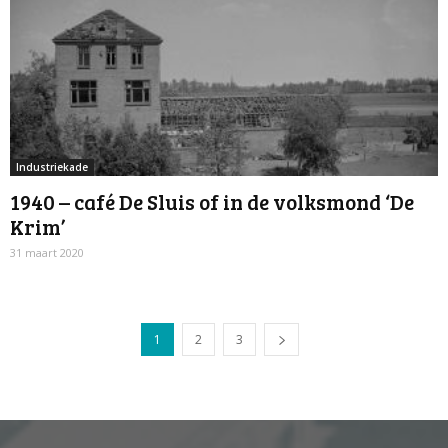
Industriekade
1940 – café De Sluis of in de volksmond ‘De
Krim’
31 maart 2020
1
2
3