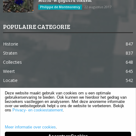
Maria-Wijngaard ontdekt
22 augustus 2017
Philippe de Montmorency
POPULAIRE CATEGORIE
Historie
847
Straten
837
Collecties
648
Weert
645
Locatie
542
Weert in 365 dagen
363
Deze website maakt gebruik van cookies om u een optimale
gebruikerservaring te bieden. Ook kunnen we hierdoor het gedrag van
Gebouwen
285
bezoekers vastleggen en analyseren. Met deze anonieme informatie
over uw websitegebruik helpt u ons de website te verbeteren. Bekijk
Lifestyle
105
ons
Privacy- en cookiestatement
.
Langstraat
96
Meer informatie over cookies
.