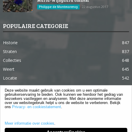
Maria-Wijngaard ontdekt
22 augustus 2017
Philippe de Montmorency
POPULAIRE CATEGORIE
Historie
847
Straten
837
Collecties
648
Weert
645
Locatie
542
Weert in 365 dagen
363
Deze website maakt gebruik van cookies om u een optimale
gebruikerservaring te bieden. Ook kunnen we hierdoor het gedrag van
Gebouwen
285
bezoekers vastleggen en analyseren. Met deze anonieme informatie
over uw websitegebruik helpt u ons de website te verbeteren. Bekijk
Lifestyle
105
ons
Privacy- en cookiestatement
.
Langstraat
96
Meer informatie over cookies
.