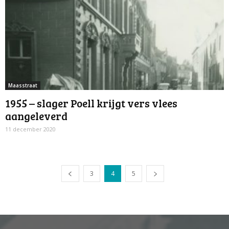
Maasstraat
1955 – slager Poell krijgt vers vlees
aangeleverd
11 december 2020
3
4
5