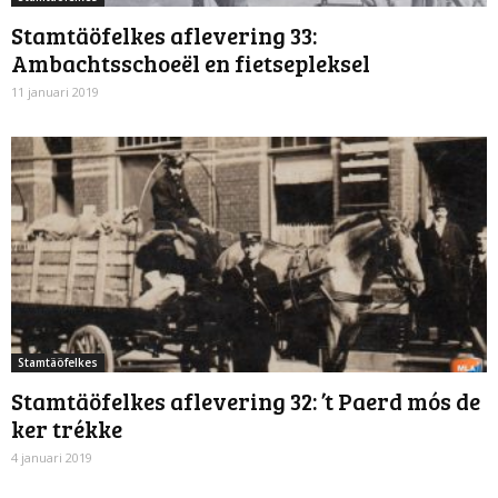
Stamtäöfelkes aflevering 33:
Ambachtsschoeël en fietsepleksel
11 januari 2019
Stamtäöfelkes
Stamtäöfelkes aflevering 32: ’t Paerd mós de
ker trékke
4 januari 2019