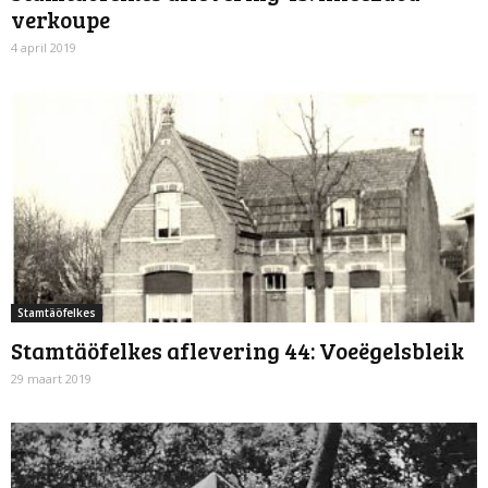
verkoupe
4 april 2019
Stamtäöfelkes
Stamtäöfelkes aflevering 44: Voeëgelsbleik
29 maart 2019