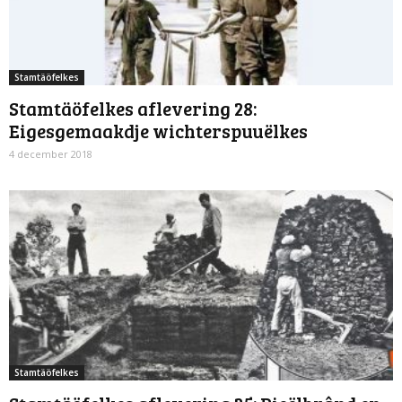
Stamtäöfelkes
Stamtäöfelkes aflevering 28:
Eigesgemaakdje wichterspuuëlkes
4 december 2018
Stamtäöfelkes