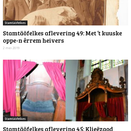
Stamtäöfelkes
Stamtäöfelkes aflevering 49: Met ’t kuuske
oppe-n êrrem heivers
2 mei 2019
Stamtäöfelkes
Stamtäöfelkes aflevering 45: Klieëzaod