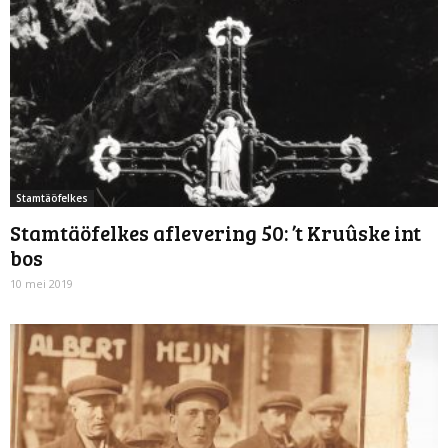
Stamtäöfelkes
Stamtäöfelkes aflevering 50: ’t Kruûske int
bos
10 mei 2019