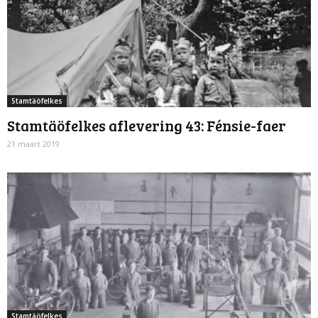
Stamtäöfelkes
Stamtäöfelkes aflevering 43: Fénsie-faer
21 maart 2019
Stamtäöfelkes