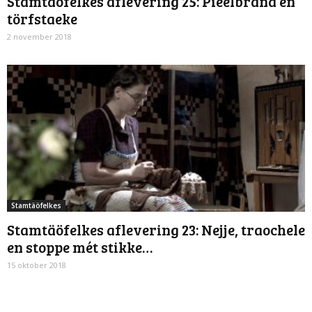
Stamtäöfelkes aflevering 25: Pieëlbrând en
törfstaeke
2 november 2018
Stamtäöfelkes
Stamtäöfelkes aflevering 23: Nejje, traochele
en stoppe mét stikke…
15 oktober 2018