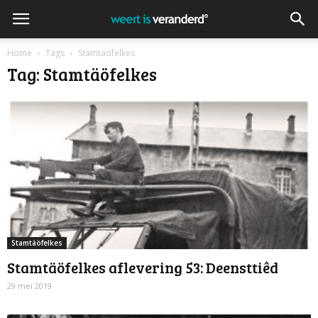
Home
Tags
Stamtäöfelkes
Tag: Stamtäöfelkes
Stamtäöfelkes
Stamtäöfelkes aflevering 53: Deensttiêd
29 mei 2019